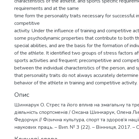
characteristics of the athlete, and sports specific requirem
requirements and at the same
time form the personality traits necessary for successful 
competitive
activity. Under the influence of training and competitive ac
some psychodynamic properties that contribute to both 
special abilities, and are the basis for the formation of indiv
of the athlete. It identified two groups of stress factors af
sports activities and frequent: precompetitive and competi
between the individual characteristics of the person, and s
that personality traits do not always accurately determine
behavior of the athlete in training and competitive activity.
Опис
Шинкарук О. Стрес та його вплив на змагальну та т
діяльність спортсменів / Оксана Шинкарук, Олена Ли
Федорчук // Фізична культура, спорт та здоров’я нації
наукових праць. – Вип. № 3 (22). – Вінниця, 2017. – 