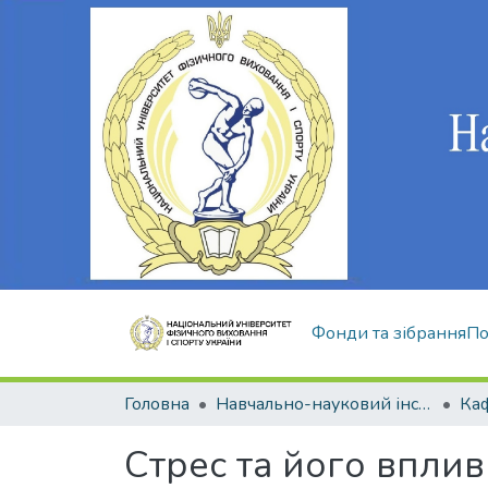
Фонди та зібрання
По
Головна
Навчально-науковий інститут здоров'я, реабілітації та фізичного виховання
Стрес та його вплив