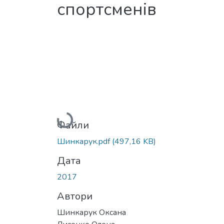
спортсменів
Вантажиться...
Файли
Шинкарук.pdf
(497,16 KB)
Дата
2017
Автори
Шинкарук Оксана