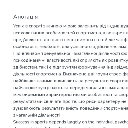
Анотація
Успіх в спорті значною мірою залежить від індивіду
психологічних особливостей спортсмена, а конкретн
пред'являють до нього певні вимоги і в той же час 
особистості, необхідні для успішного здійснення змаг
Під впливом тренувальної і змагальної діяльності ф
психодінамічні властивості, які сприяють як розвитк
здібностей, так і є підґрунтям формування індивіду
діяльності спортсмена. Визначено дві групи стрес-фа
найбільш значимо впливають на результати спортивно
найчастіше зустрічаються: передзмагальні і змагальн
між окремими характеристиками особистості та сп
результатами свідчать про те, що риси характеру не
зумовлюють результативність поведінки спортсмена 
змагальній діяльності.
Success in sports depends largely on the individual psycho