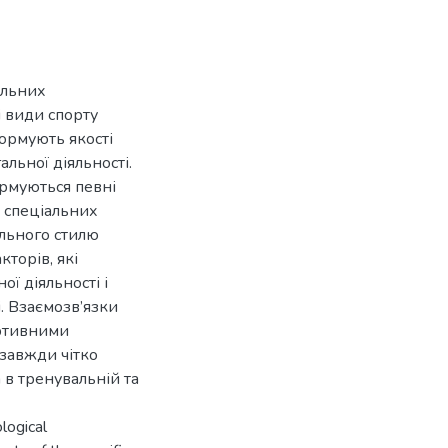
альних
і види спорту
формують якості
альної діяльності.
ормуються певні
у спеціальних
ального стилю
кторів, які
ї діяльності і
і. Взаємозв’язки
ортивними
 завжди чітко
в тренувальній та
logical