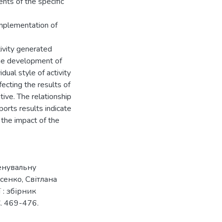
ents of the specific
implementation of
tivity generated
the development of
idual style of activity
fecting the results of
tive. The relationship
ports results indicate
 the impact of the
ренувальну
сенко, Світлана
 : збірник
С. 469-476.