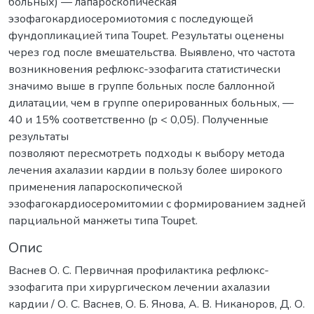
больных) — лапароскопическая
эзофагокардиосеромиотомия с последующей
фундопликацией типа Toupet. Результаты оценены
через год после вмешательства. Выявлено, что частота
возникновения рефлюкс-эзофагита статистически
значимо выше в группе больных после баллонной
дилатации, чем в группе оперированных больных, —
40 и 15% соответственно (p < 0,05). Полученные
результаты
позволяют пересмотреть подходы к выбору метода
лечения ахалазии кардии в пользу более широкого
применения лапароскопической
эзофагокардиосеромитомии с формированием задней
парциальной манжеты типа Toupet.
Опис
Васнев О. С. Первичная профилактика рефлюкс-
эзофагита при хирургическом лечении ахалазии
кардии / О. С. Васнев, О. Б. Янова, А. В. Никаноров, Д. О.