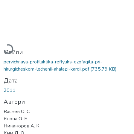
Вантажиться...
Файли
pervichnaya-profilaktika-reflyuks-ezofagita-pri-
hirurgicheskom-lechenii-ahalazii-kardii.pdf
(735,79 KB)
Дата
2011
Автори
Васнев О. С.
Янова О. Б.
Никаноров А. К
Ким Д. О.