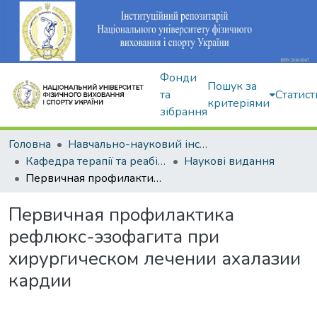
Фонди
Пошук за
та
Статист
критеріями
зібрання
Головна
Навчально-науковий інститут здоров'я, реабілітації та фізичного виховання
Кафедра терапії та реабілітації
Наукові видання
Первичная профилактика рефлюкс-эзофагита при хирургическом лечении ахалазии кардии
Первичная профилактика
рефлюкс-эзофагита при
хирургическом лечении ахалазии
кардии