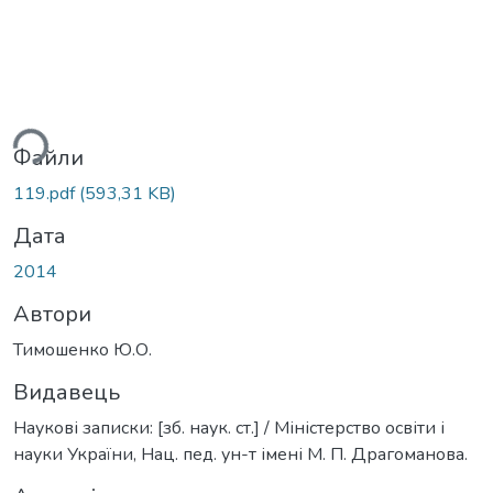
ься...
Файли
119.pdf
(593,31 KB)
Дата
2014
Автори
Тимошенко Ю.О.
Видавець
Наукові записки: [зб. наук. ст.] / Міністерство освіти і
науки України, Нац. пед. ун-т імені М. П. Драгоманова.