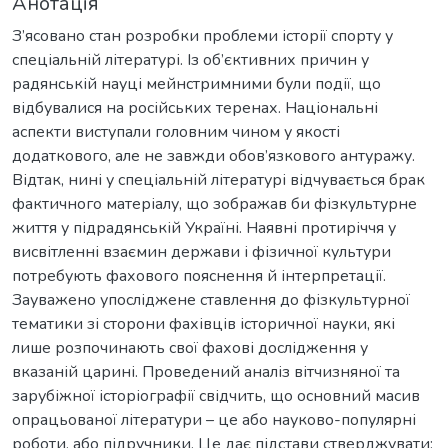
Анотація
З’ясовано стан розробки проблеми історії спорту у
спеціальній літературі. Із об’єктивних причин у
радянській науці мейнстримними були події, що
відбувалися на російських теренах. Національні
аспекти виступали головним чином у якості
додаткового, але не завжди обов’язкового антуражу.
Відтак, нині у спеціальній літературі відчувається брак
фактичного матеріалу, що зображав би фізкультурне
життя у підрадянській Україні. Наявні протиріччя у
висвітленні взаємин держави і фізичної культури
потребують фахового пояснення й інтерпретації.
Зауважено упосліджене ставлення до фізкультурної
тематики зі сторони фахівців історичної науки, які
лише розпочинають свої фахові дослідження у
вказаній царині. Проведений аналіз вітчизняної та
зарубіжної історіографії свідчить, що основний масив
опрацьованої літератури – це або науково-популярні
роботи, або підручники. Це дає підстави стверджувати: