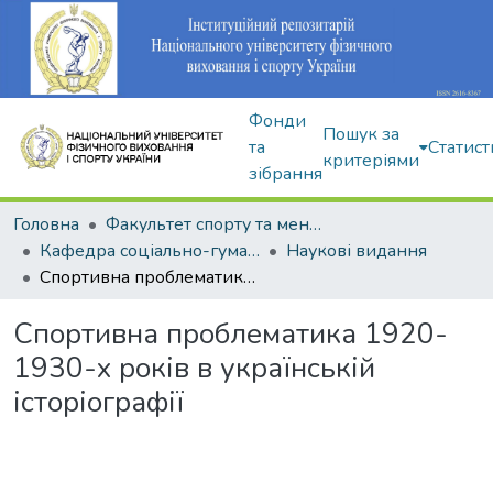
Фонди
Пошук за
та
Статист
критеріями
зібрання
Головна
Факультет спорту та менеджменту
Кафедра соціально-гуманітарних дисциплін
Наукові видання
Спортивна проблематика 1920-1930-х років в українській історіографії
Спортивна проблематика 1920-
1930-х років в українській
історіографії