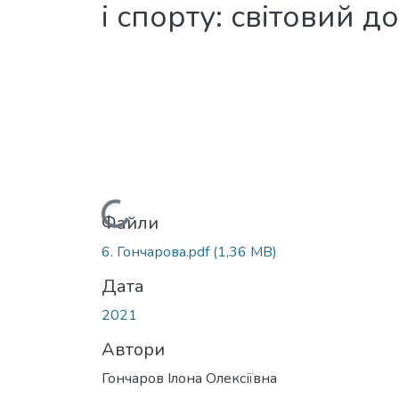
і спорту: світовий д
Вантажиться...
Файли
6. Гончарова.pdf
(1,36 MB)
Дата
2021
Автори
Гончаров Ілона Олексіївна