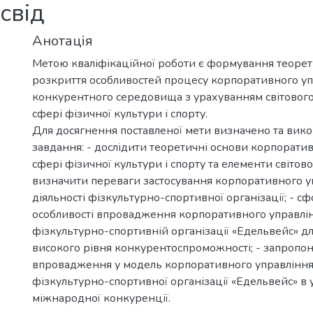
освід
Анотація
Метою кваліфікаційної роботи є формування теоре
розкриття особливостей процесу корпоративного уп
конкурентного середовища з урахуванням світового
сфері фізичної культури і спорту.
Для досягнення поставленої мети визначено та вико
завдання: - дослідити теоретичні основи корпорати
сфері фізичної культури і спорту та елементи світовог
визначити переваги застосування корпоративного у
діяльності фізкультурно-спортивної організації; - с
особливості впровадження корпоративного управлін
фізкультурно-спортивній організації «Едельвейс» д
високого рівня конкурентоспроможності; - запропон
впровадження у модель корпоративного управління
фізкультурно-спортивної організації «Едельвейс» в
міжнародної конкуренції.