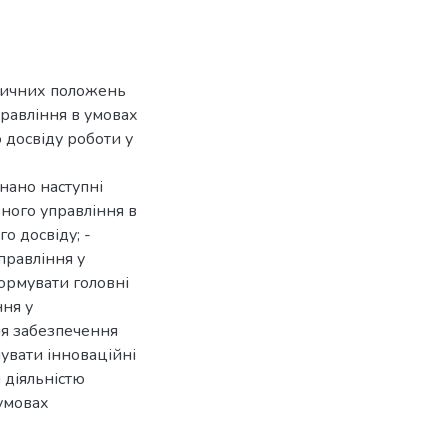
тичних положень
равління в умовах
 досвіду роботи у
нано наступні
вного управління в
о досвіду; -
правління у
формувати головні
ня у
ля забезпечення
увати інноваційні
 діяльністю
 умовах