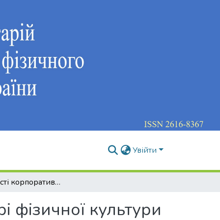
Увійти
Особливості корпоративного управління в сфері фізичної культури і спорту: світовий досвід
і фізичної культури