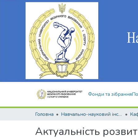
Фонди та зібрання
По
Головна
Навчально-науковий інститут здоров'я, реабілітації та фізичного виховання
Актуальність розвит