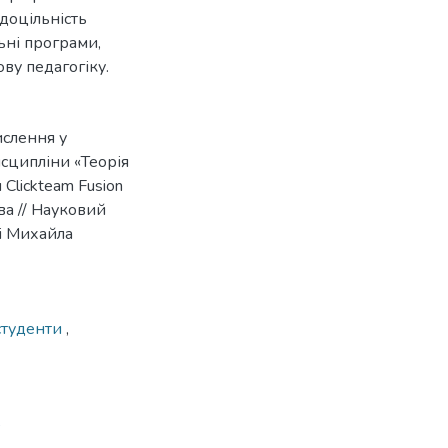
доцільність
ьні програми,
ву педагогіку.
ислення у
исципліни «Теорія
Clickteam Fusion
ова // Науковий
і Михайла
студенти
,
5