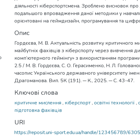
діяльності кіберспортсмена. Зроблено висновок про 
подальшого впровадження даної методики у навчал
орієнтовані на геймдизайн, програмування та цифро
Опис
Гордєєва, М. В. Актуальність розвитку критичного м
майбутніх фахівців з кіберспорту через вивчення д
о
комп’ютерного геймінгу» з використанням програми 
2.5 / М. В. Гордєєва, С. О. Герасименко, Н. Л. Голован
часопис Українського державного університету імен
Драгоманова. Вип. 5К (191). ─ К., 2025. ─ С. 43-47.
Ключові слова
критичне мислення
,
кіберспорт
,
освітні технології
,
підготовка фахівців
URI
https://reposit.uni-sport.edu.ua/handle/123456789/630