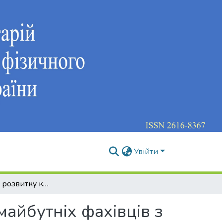
Увійти
Актуальність розвитку критичного мислення у майбутніх фахівців з кіберспорту через вивчення дисципліни «Теорія комп’ютерного геймінгу» з використанням програми Clickteam Fusion 2.5
айбутніх фахівців з