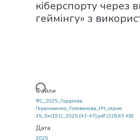
кіберспорту через 
геймінгу» з викорис
Вантажиться...
Файли
ФС_2025_Гордєєва,
Герасименко_Голованова_НЧ_серия
15_5к(191)_2025 [43-47].pdf
(328,65 KB)
Дата
2025