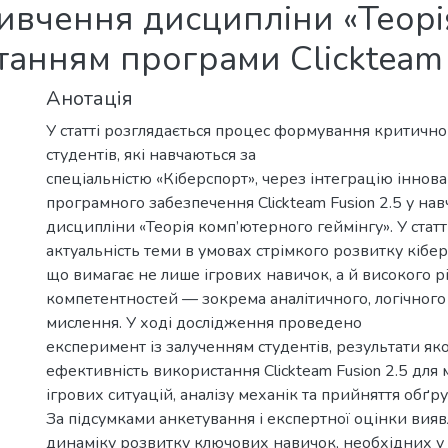
вивчення дисципліни «Теор
танням програми Clickteam 
Анотація
У статті розглядається процес формування критично
студентів, які навчаються за
спеціальністю «Кіберспорт», через інтеграцію іннов
програмного забезпечення Clickteam Fusion 2.5 у на
дисципліни «Теорія комп’ютерного геймінгу». У статт
актуальність теми в умовах стрімкого розвитку кібе
що вимагає не лише ігрових навичок, а й високого р
компетентностей — зокрема аналітичного, логічного 
мислення. У ході дослідження проведено
експеримент із залученням студентів, результати я
ефективність використання Clickteam Fusion 2.5 дл
ігрових ситуацій, аналізу механік та прийняття обґр
За підсумками анкетування і експертної оцінки вия
динаміку розвитку ключових навичок, необхідних у