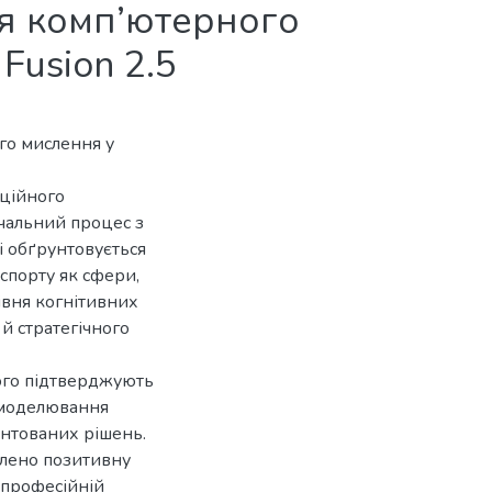
ія комп’ютерного
Fusion 2.5
го мислення у
аційного
вчальний процес з
і обґрунтовується
рспорту як сфери,
івня когнітивних
й стратегічного
кого підтверджують
я моделювання
унтованих рішень.
влено позитивну
 професійній