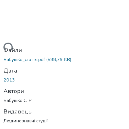
ться...
Файли
Бабушко_стаття.pdf
(588,79 KB)
Дата
2013
Автори
Бабушко С. Р.
Видавець
Людинознавчі студії