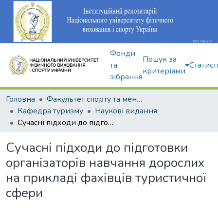
Фонди
Пошук за
та
Статист
критеріями
зібрання
Головна
Факультет спорту та менеджменту
Кафедра туризму
Наукові видання
Сучасні підходи до підготовки організаторів навчання дорослих на прикладі фахівців туристичної сфери
Сучасні підходи до підготовки
організаторів навчання дорослих
на прикладі фахівців туристичної
сфери