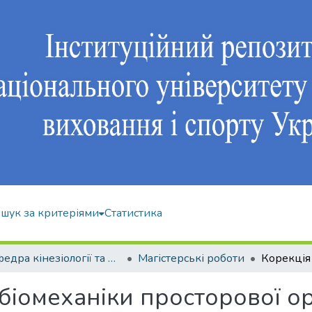
шук за критеріями
Статистика
Кафедра кінезіології та фізкультурно-спортивної реабілітації
Магістерські роботи
іомеханіки просторової орг