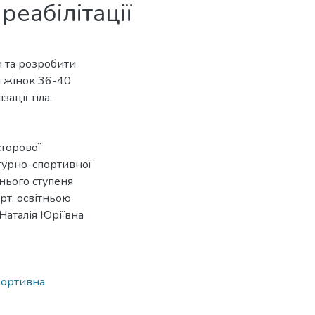
реабілітації
и та розробити
я жінок 36-40
ації тіла.
сторової
ьтурно-спортивної
тнього ступеня
орт, освітньою
Наталія Юріївна
портивна