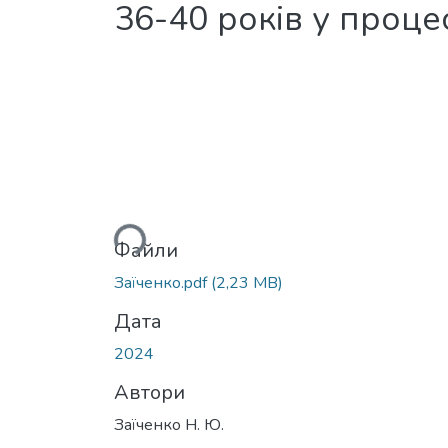
36-40 років у проце
Вантажиться...
Файли
Заїченко.pdf
(2,23 MB)
Дата
2024
Автори
Заїченко Н. Ю.