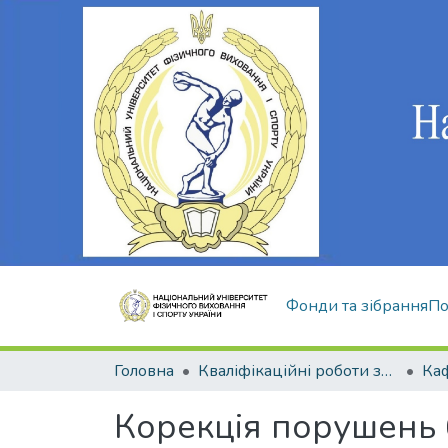
Фонди та зібрання
По
Головна
Кваліфікаційні роботи здобувачів вищої освіти
Корекція порушень б