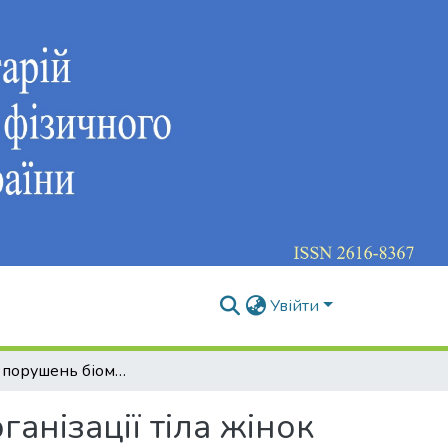
Увійти
Корекція порушень біомеханіки просторової організації тіла жінок 36-40 років у процесі фізкультурно-спортивної реабілітації
анізації тіла жінок