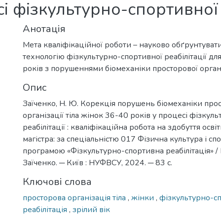
сі фізкультурно-спортивної 
Анотація
Мета кваліфікаційної роботи – науково обґрунтуват
технологію фізкультурно-спортивної реабілітації дл
років з порушеннями біомеханіки просторової організ
Опис
Заїченко, Н. Ю. Корекція порушень біомеханіки про
організації тіла жінок 36-40 років у процесі фізкул
реабілітації : кваліфікаційна робота на здобуття осві
магістра: за спеціальністю 017 Фізична культура і сп
програмою «Фізкультурно-спортивна реабілітація» / 
Заїченко. ─ Київ : НУФВСУ, 2024. ─ 83 с.
Ключові слова
просторова організація тіла
,
жінки
,
фізкультурно-с
реабілітація
,
зрілий вік