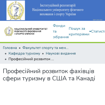
Фонди
Пошук за
та
Статист
критеріями
зібрання
Головна
Факультет спорту та менеджменту
Кафедра туризму
Наукові видання
Професійний розвиток фахівців сфери туризму в США та Канаді
Професійний розвиток фахівців
сфери туризму в США та Канаді