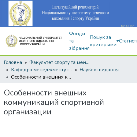
Фонди
Пошук за
та
Статист
критеріями
зібрання
Головна
Факультет спорту та менеджменту
Кафедра менеджменту і економіки спорту
Наукові видання
Особенности внешних коммуникаций спортивной организации
Особенности внешних
коммуникаций спортивной
организации