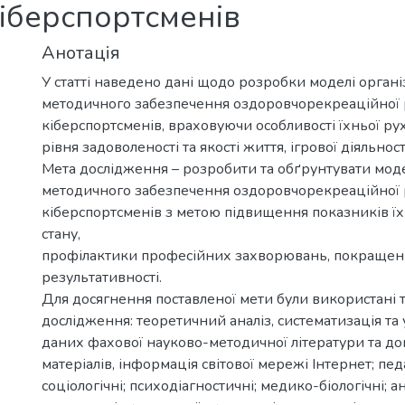
кіберспортсменів
Анотація
У статті наведено дані щодо розробки моделі органі
методичного забезпечення оздоровчорекреаційної р
кіберспортсменів, враховуючи особливості їхньої рух
рівня задоволеності та якості життя, ігрової діяльност
Мета дослідження – розробити та обґрунтувати мод
методичного забезпечення оздоровчорекреаційної р
кіберспортсменів з метою підвищення показників ї
стану,
профілактики професійних захворювань, покращен
результативності.
Для досягнення поставленої мети були використані 
дослідження: теоретичний аналіз, систематизація та
даних фахової науково-методичної літератури та д
матеріалів, інформація світової мережі Інтернет; педа
соціологічні; психодіагностичні; медико-біологічні; 