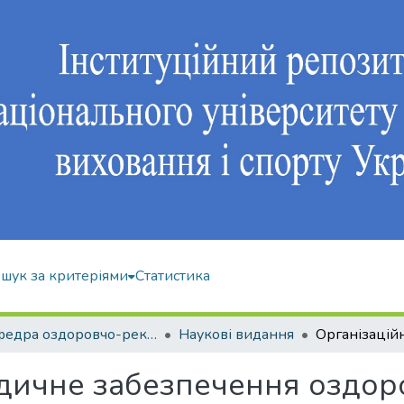
шук за критеріями
Статистика
Кафедра оздоровчо-рекреаційної рухової активності
Наукові видання
дичне забезпечення оздор