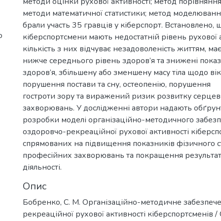
методи оцінки рухової активності; метод порівняння 
методи математичної статистики; метод моделювання
брали участь 35 гравців у кіберспорт. Встановлено, 
о
кіберспортсмени мають недостатній рівень рухової а
кількість з них відчуває незадоволеність життям, ма
нижче середнього рівень здоров’я та знижені пока
здоров’я, збільшену або зменшену масу тіла щодо ві
порушення постави та сну, остеопенію, порушення
гостроти зору та виражений ризик розвитку серце
захворювань. У дослідженні автори надають обґру
розробки моделі організаційно-методичного забез
оздоровчо-рекреаційної рухової активності кіберсп
спрямованих на підвищення показників фізичного с
професійних захворювань та покращення результати
діяльності.
Опис
Бобренко, С. М. Організаційно-методичне забезпеч
рекреаційної рухової активності кіберспортсменів / 