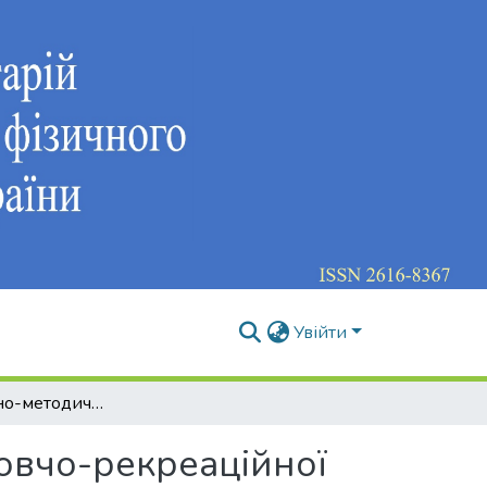
Увійти
Організаційно-методичне забезпечення оздоровчо-рекреаційної рухової активності кіберспортсменів
овчо-рекреаційної