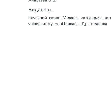
Андрєєва О. В.
Видавець
Науковий часопис Українського державног
університету імені Михайла Драгоманова