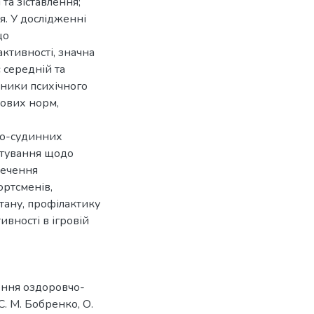
та зіставлення;
. У дослідженні
що
ктивності, значна
є середній та
зники психічного
кових норм,
во-судинних
нтування щодо
печення
ортсменів,
тану, профілактику
вності в ігровій
ення оздоровчо-
С. М. Бобренко, О.