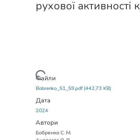
рухової активності 
Вантажиться...
Файли
Bobrenko_51_59.pdf
(442,73 KB)
Дата
2024
Автори
Бобренко С. М.