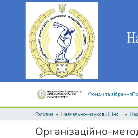
Фонди та зібрання
По
Головна
Навчально-науковий інститут здоров'я, реабілітації та фізичного виховання
Організаційно-мето