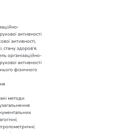
заційно-
ухової активності
ової активності,
і, стану здоров’я.
ель організаційно-
ухової активності
хнього фізичного
ня
такі методи
 узагальнення
окументальних
гогічні;
антропометричні;