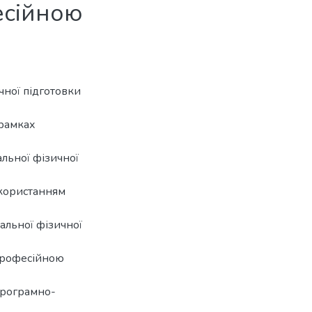
есійною
ичної підготовки
 рамках
альної фізичної
икористанням
альної фізичної
-професійною
програмно-