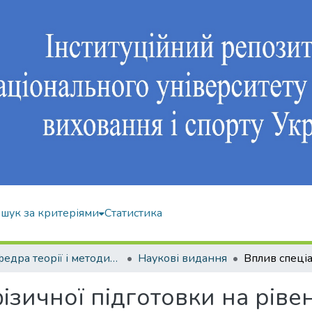
шук за критеріями
Статистика
Кафедра теорії і методики фізичного виховання
Наукові видання
ізичної підготовки на ріве