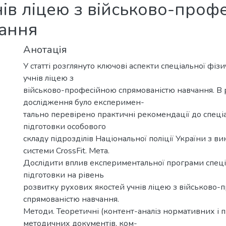
нів ліцею з військово-проф
чання
Анотація
У статті розглянуто ключові аспекти спеціальної фіз
учнів ліцею з
військово-професійною спрямованістю навчання. В
дослідження було експеримен-
тально перевірено практичні рекомендації до спеці
підготовки особового
складу підрозділів Національної поліції України з в
системи CrossFit. Мета.
Дослідити вплив експериментальної програми спеці
підготовки на рівень
розвитку рухових якостей учнів ліцею з військово
спрямованістю навчання.
Методи. Теоретичні (контент-аналіз нормативних і 
методичних документів, ком-