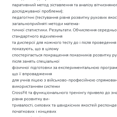
паративний метод зіставлення та аналізу вітчизняног
досліджуваної проблеми);
педагогічні (тестування рівня розвитку рухових якос
загальноприйняті методи матема-
тичної статистики. Результати. Обчислення середньо
стандартного відхилення
та дисперсії для кожного тесту до і після проведенн
показують, що в цілому
спостерігається покращення показників розвитку р
після занять спеціальної
фізичної підготовки за експериментальною програм
що її впровадження
для учнів ліцею з військово-професійною спрямован
використанням системи
CrossFit та функціонального тренінгу привело до з
рівня розвитку ви-
тривалості, силових та швидкісних якостей респонде
початкових і кінцевих