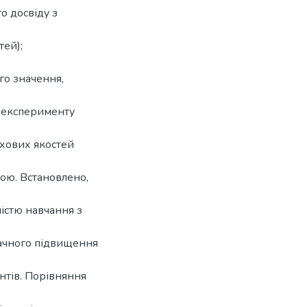
о досвіду з
тей);
го значення,
я експерименту
ухових якостей
ою. Встановлено,
істю навчання з
начного підвищення
нтів. Порівняння