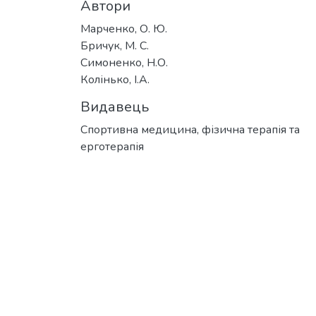
Автори
Марченко, О. Ю.
Бричук, М. С.
Симоненко, Н.О.
Колінько, І.А.
Видавець
Спортивна медицина, фізична терапія та
ерготерапія