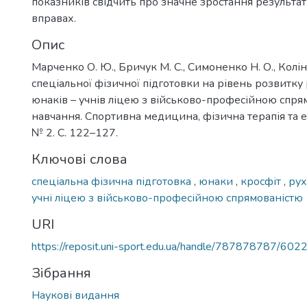
показників свідчить про значне зростання результаті
вправах.
Опис
Марченко О. Ю., Бричук М. С., Симоненко Н. О., Колін
спеціальної фізичної підготовки на рівень розвитку
юнаків – учнів ліцею з військово-професійною спря
навчання. Спортивна медицина, фізична терапія та е
№ 2. С. 122–127.
Ключові слова
спеціальна фізична підготовка
,
юнаки
,
кросфіт
,
рух
учні ліцею з військово-професійною спрямованістю
URI
https://reposit.uni-sport.edu.ua/handle/787878787/602
Зібрання
Наукові видання