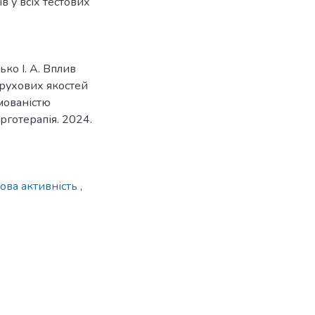
в у всіх тестових
ько І. А. Вплив
 рухових якостей
мованістю
рготерапія. 2024.
ова активність
,
2