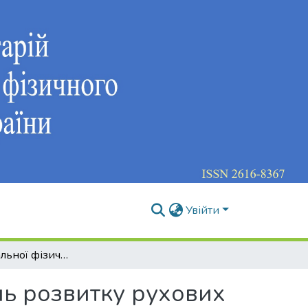
Увійти
Вплив спеціальної фізичної підготовки на рівень розвитку рухових якостей юнаків – учнів ліцею з військово-професійною спрямованістю навчання
нь розвитку рухових