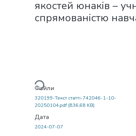
якостей юнаків – уч
спрямованістю нав
Вантажиться...
Файли
320199-Текст статті-742046-1-10-
20250104.pdf
(836,68 KB)
Дата
2024-07-07