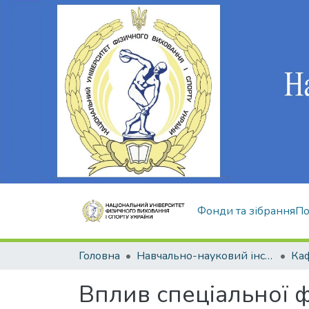
Фонди та зібрання
По
Головна
Навчально-науковий інститут здоров'я, реабілітації та фізичного виховання
Вплив спеціальної ф