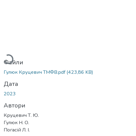
Вантажиться...
Файли
Гулюк Круцевич ТМФВ.pdf
(423,86 KB)
Дата
2023
Автори
Круцевич Т. Ю.
Гулюк Н. О.
Погаcій Л. І.