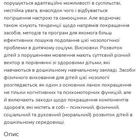
порушується адаптаційні можливості в суспільстві,
нестійка увага, внаслідок чого і відбувається
погіршення настрою та самооцінки. Але водночас
також існують тенденції щодо напрямів покращення
засобів, методів та програм для якомога більш
ефективних пошуків подолання цієї нозологічної
проблеми в дитячому соціумі. Висновки. Розвиток
дітей з порушенням мовлення мають суттєвий різний
вектор в порівнянні зі здоровими дітьми, які
навчаються в дошкільному навчальному закладі. Засоби
фізичного виховання для дітей цієї нозології
розглядається, як один з основних ланок покращення
не тільки когнітивних та психомоторних функцій, але
й включають заходи щодо покращення компонентів
здоров’я, які містять в собі – психічний, фізичний,
соціальний та духовний (моральний) розвиток дітей в
дошкільному середовищі.
Опис