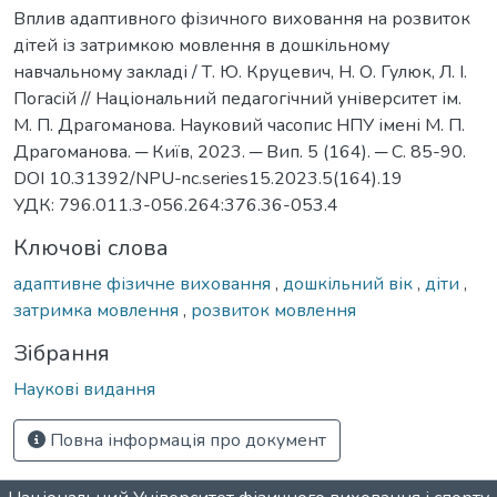
Вплив адаптивного фізичного виховання на розвиток
дітей із затримкою мовлення в дошкільному
навчальному закладі / Т. Ю. Круцевич, Н. О. Гулюк, Л. І.
Погаcій // Національний педагогічний університет ім.
М. П. Драгоманова. Науковий часопис НПУ імені М. П.
Драгоманова. ─ Київ, 2023. ─ Вип. 5 (164). ─ С. 85-90.
DOI 10.31392/NPU-nc.series15.2023.5(164).19
УДК: 796.011.3-056.264:376.36-053.4
Ключові слова
адаптивне фізичне виховання
,
дошкільний вік
,
діти
,
затримка мовлення
,
розвиток мовлення
Зібрання
Наукові видання
Повна інформація про документ