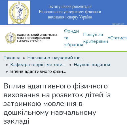
Фонди
Пошук за
та
Статист
критеріями
зібрання
Головна
Навчально-науковий інститут здоров'я, реабілітації та фізичного виховання
Кафедра теорії і методики фізичного виховання
Наукові видання
Вплив адаптивного фізичного виховання на розвиток дітей із затримкою мовлення в дошкільному навчальному закладі
Вплив адаптивного фізичного
виховання на розвиток дітей із
затримкою мовлення в
дошкільному навчальному
закладі