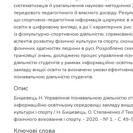
систематизація й узагальнення науково-методичної 
передового педагогічного й власного досвіду. Резул
що спортивно-педагогічна інформація циркулює в з
освіти в цифровому вигляді, а до її характерних рис
із фізкультурно-спортивною діяльністю, спрямованіс
аспектів розвитку фізичної культури та спорту, скон
фізичних здатностях людини в русі. Розроблено сх
трансляції знань, досліджено процес управління пі
діяльністю студентів у рамках інформаційно-освітн
закладу вищої освіти та визначено умови ефективно
пізнавальною діяльністю студентів.
Опис
Бишевець Н. Управління пізнавальною діяльністю ст
інформаційно-освітньому середовищі закладу вищої 
культури і спорту / Н. Бишевець, О. Степаненко // Те
фізичного виховання і спорту. - 2020. - № 1. - С. 49-
Ключові слова