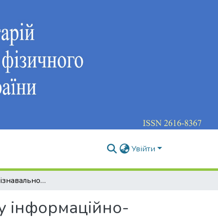
Увійти
Управління пізнавальною діяльністю студентів у інформаційно-освітньому середовищі закладу вищої освіти з фізичної культури і спорту
 у інформаційно-