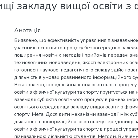
щі закладу вищої освіти з ф
Анотація
Виявлено, що ефективність управління пізнавальною
учасників освітнього процесу безпосередньо залежи
поширення новітніх методів і прийомів передачі знан
технологічних нововведень, якості електронних освіт
готовності науково-педагогічного складу здійснюва
діяльність в умовах розвиненого інформаційного сус
Встановлено, що вдосконалення освітнього процесу 
освіти з фізичної культури та спорту ґрунтується на 
взаємодії суб’єктів освітнього процесу в рамках ін
освітнього середовища закладу вищої освіти з фізич
спорту. Мета. Дослідити механізми взаємодії між суб
діяльності в інформаційно-освітньому середовищі з
освіти з фізичної культури та спорту в процесі управ
пізнавальною діяльністю студентів. Методи. Вивчення