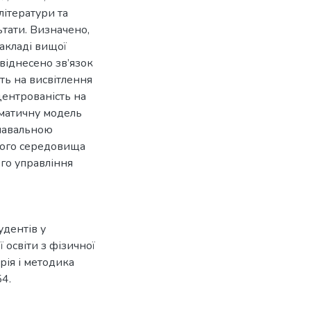
літератури та
ьтати. Визначено,
акладі вищої
 віднесено зв’язок
ть на висвітлення
центрованість на
ематичну модель
знавальною
ього середовища
го управління
удентів у
освіти з фізичної
орія і методика
54.