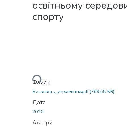
освітньому середови
спорту
Вантажиться...
Файли
Бишевець_управління.pdf
(789,68 KB)
Дата
2020
Автори