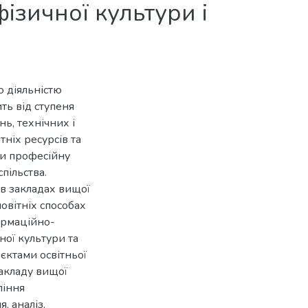
ізичної культури і
 діяльністю
ть від ступеня
ь, технічних і
ніх ресурсів та
ти професійну
пільства.
в закладах вищої
новітніх способах
формаційно-
ної культури та
’єктами освітньої
акладу вищої
ління
, аналіз,