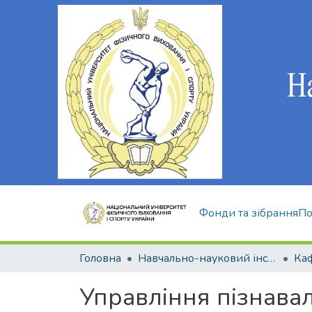
Фонди та зібрання
По
Головна
Навчально-науковий інститут здоров'я, реабілітації та фізичного виховання
Управління пізнавал