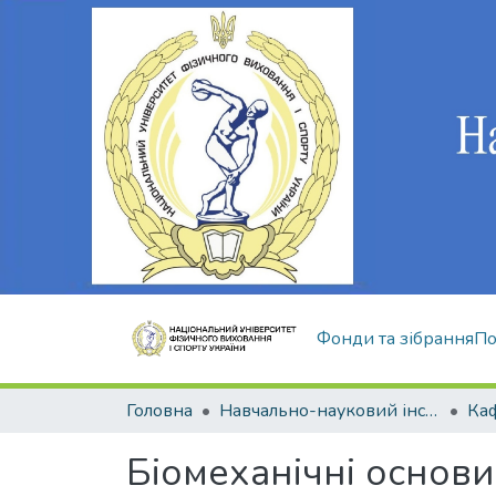
Фонди та зібрання
По
Головна
Навчально-науковий інститут здоров'я, реабілітації та фізичного виховання
Біомеханічні основи