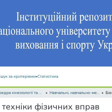
шук за критеріями
Статистика
Кафедра кінезіології та фізкультурно-спортивної реабілітації
Навчальні, навчально-методичні видання
 техніки фізичних вправ