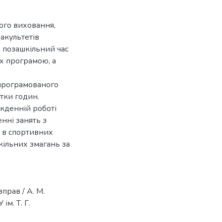
ого виховання,
факультетів
а позашкільний час
их програмою, а
 програмованого
ітки годин.
кденній роботі
нні занять з
і в спортивних
кільних змагань за
прав / А. М.
ім. Т. Г.