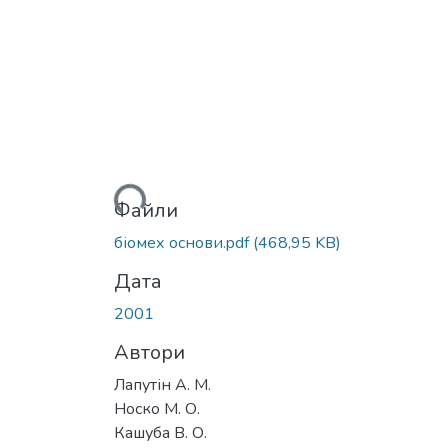
Вантажиться...
Файли
біомех основи.pdf
(468,95 KB)
Дата
2001
Автори
Лапутін А. М.
Носко М. О.
Кашуба В. О.