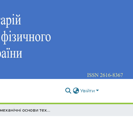
Увійти
Біомеханічні основи техніки фізичних вправ