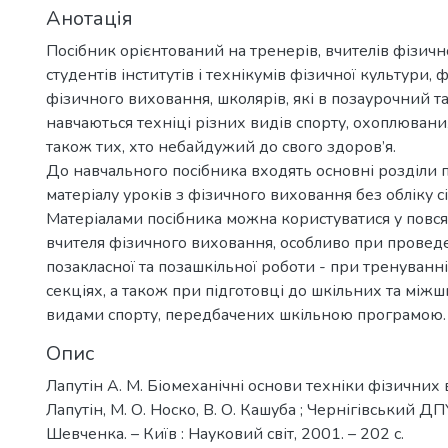
Анотація
Посібник орієнтований на тренерів, вчителів фізичн
студентів інститутів і технікумів фізичної культури, 
фізичного виховання, школярів, які в позаурочний т
навчаються техніці різних видів спорту, охоплюван
також тих, хто небайдужий до свого здоров’я.
До навчального посібника входять основні розділи
матеріалу уроків з фізичного виховання без обліку с
Матеріалами посібника можна користуватися у повся
вчителя фізичного виховання, особливо при проведе
позакласної та позашкільної роботи - при тренуванн
секціях, а також при підготовці до шкільних та міжш
видами спорту, передбачених шкільною програмою.
Опис
Лапутін А. М. Біомеханічні основи техніки фізичних в
Лапутін, М. О. Носко, В. О. Кашуба ; Чернігівський ДПУ 
Шевченка. – Київ : Науковий світ, 2001. – 202 с.