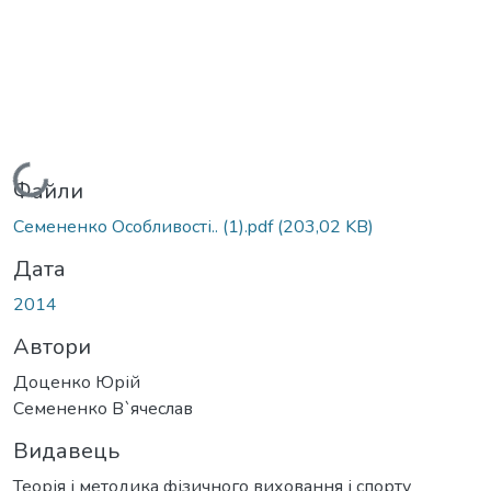
Вантажиться...
Файли
Семененко Особливості.. (1).pdf
(203,02 KB)
Дата
2014
Автори
Доценко Юрій
Семененко В`ячеслав
Видавець
Теорія і методика фізичного виховання і спорту