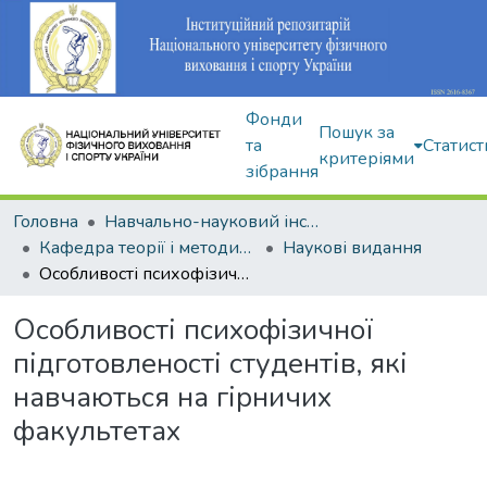
Фонди
Пошук за
та
Статист
критеріями
зібрання
Головна
Навчально-науковий інститут здоров'я, реабілітації та фізичного виховання
Кафедра теорії і методики фізичного виховання
Наукові видання
Особливості психофізичної підготовленості студентів, які навчаються на гірничих факультетах
Особливості психофізичної
підготовленості студентів, які
навчаються на гірничих
факультетах