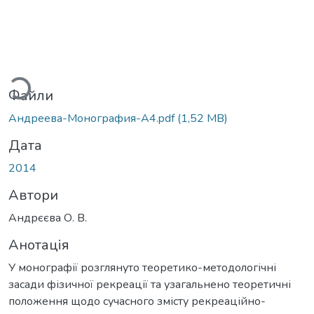
иться...
Файли
Андреева-Монография-А4.pdf
(1,52 MB)
Дата
2014
Автори
Андрєєва О. В.
Анотація
У монографії розглянуто теоретико-методологічні
засади фізичної рекреації та узагальнено теоретичні
положення щодо сучасного змісту рекреаційно-