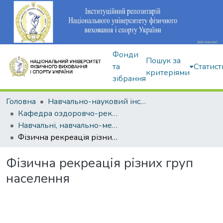
Фонди
Пошук за
та
Статист
критеріями
зібрання
Головна
Навчально-науковий інститут здоров'я, реабілітації та фізичного виховання
Кафедра оздоровчо-рекреаційної рухової активності
Навчальні, навчально-методичні видання
Фізична рекреація різних груп населення
Фізична рекреація різних груп
населення