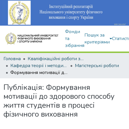
Фонди
Пошук за
та
Статист
критеріями
зібрання
Головна
Кваліфікаційні роботи здобувачів вищої освіти
Кафедра теорії і методики фізичного виховання
Магістерські роботи
Формування мотивації до здорового способу життя студентів в процесі фізичного виховання
Публікація:
Формування
мотивації до здорового способу
життя студентів в процесі
фізичного виховання