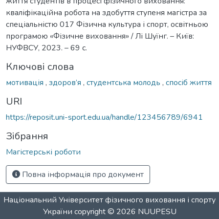
життя студентів в процесі фізичного виховання:
кваліфікаційна робота на здобуття ступеня магістра за
спеціальністю 017 Фізична культура і спорт, освітньою
програмою «Фізичне виховання» / Лі Шуїнг. – Київ:
НУФВСУ, 2023. – 69 с.
Ключові слова
мотивація
,
здоров’я
,
студентська молодь
,
спосіб життя
URI
https://reposit.uni-sport.edu.ua/handle/123456789/6941
Зібрання
Магістерські роботи
Повна інформація про документ
Національний Університет фізичного виховання і спорту
України
copyright © 2026
NUUPESU