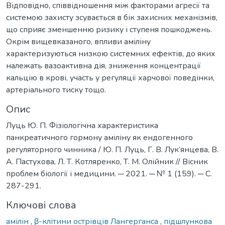
Відповідно, співвідношення між факторами агресії та
системою захисту зсувається в бік захисних механізмів,
що сприяє зменшенню ризику і ступеня пошкоджень.
Окрім вищевказаного, впливи аміліну
характеризуються низкою системних ефектів, до яких
належать вазоактивна дія, зниження концентрації
кальцію в крові, участь у регуляції харчової поведінки,
артеріального тиску тощо.
Опис
Луць Ю. П. Фізіологічна характеристика
панкреатичного гормону аміліну як ендогенного
регуляторного чинника / Ю. П. Луць, Г. В. Лук’янцева, В.
А. Пастухова, Л. Т. Котляренко, Т. М. Олійник // Вісник
проблем біології і медицини. ─ 2021. ─ № 1 (159). ─ С.
287-291.
Ключові слова
амілін
,
β-клітини острівців Лангерганса
,
підшлункова