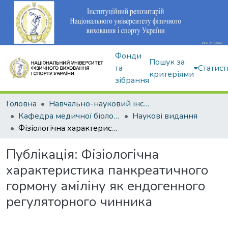
Фонди
Пошук за
та
Статист
критеріями
зібрання
Головна
Навчально-науковий інститут здоров'я, реабілітації та фізичного виховання
Кафедра медичної біології та спортивної дієтології
Наукові видання
Фізіологічна характеристика панкреатичного гормону аміліну як ендогенного регуляторного чинника
Публікація:
Фізіологічна
характеристика панкреатичного
гормону аміліну як ендогенного
регуляторного чинника