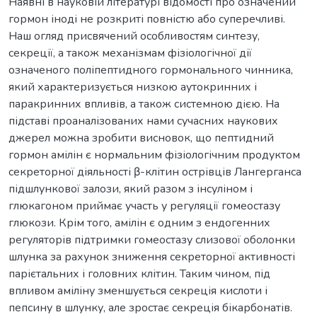
Наявні в науковій літературі відомості про означений
гормон іноді не розкриті повністю або суперечливі.
Наш огляд присвячений особливостям синтезу,
секреції, а також механізмам фізіологічної дії
означеного поліпептидного гормонального чинника,
який характеризується низкою аутокринних і
паракринних впливів, а також системною дією. На
підставі проаналізованих нами сучасних наукових
джерел можна зробити висновок, що пептидний
гормон амілін є нормальним фізіологічним продуктом
секреторної діяльності β-клітин острівців Лангерганса
підшлункової залози, який разом з інсуліном і
глюкагоном приймає участь у регуляції гомеостазу
глюкози. Крім того, амілін є одним з ендогенних
регуляторів підтримки гомеостазу слизової оболонки
шлунка за рахунок зниження секреторної активності
парієтальних і головних клітин. Таким чином, під
впливом аміліну зменшується секреція кислоти і
пепсину в шлунку, але зростає секреція бікарбонатів.