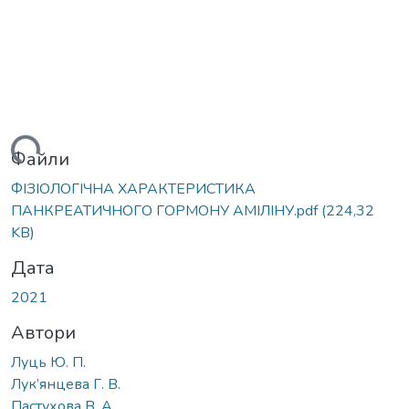
ься...
Файли
ФІЗІОЛОГІЧНА ХАРАКТЕРИСТИКА
ПАНКРЕАТИЧНОГО ГОРМОНУ АМІЛІНУ.pdf
(224,32
KB)
Дата
2021
Автори
Луць Ю. П.
Лук’янцева Г. В.
Пастухова В. А.