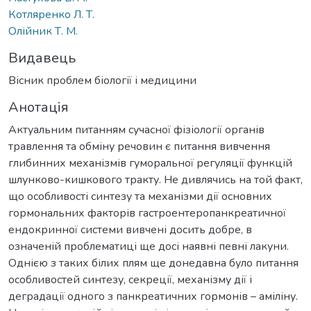
Котляренко Л. Т.
Олійник Т. М.
Видавець
Вісник проблем біології і медицини
Анотація
Актуальним питанням сучасної фізіології органів
травлення та обміну речовин є питання вивчення
глибинних механізмів гуморальної регуляції функцій
шлунково-кишкового тракту. Не дивлячись на той факт,
що особливості синтезу та механізми дії основних
гормональних факторів гастроентеропанкреатичної
ендокринної системи вивчені досить добре, в
означеній проблематиці ще досі наявні певні лакуни.
Однією з таких білих плям ще донедавна було питання
особливостей синтезу, секреції, механізму дії і
деградації одного з панкреатичних гормонів – аміліну.