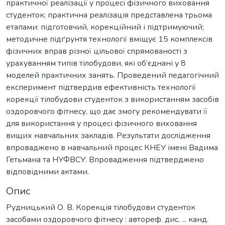
практичної реалізації у процесі фізичного виховання
студенток; практична реалізація представлена трьома
етапами: підготовчий, корекційний і підтримуючий;
методичне підґрунтя технології вміщує 15 комплексів
фізичних вправ різної цільової спрямованості з
урахуванням типів тілобудови, які об’єднані у 8
моделей практичних занять. Проведений педагогічний
експеримент підтвердив ефективність технології
корекції тілобудови студенток з використанням засобів
оздоровчого фітнесу, що дає змогу рекомендувати її
для використання у процесі фізичного виховання
вищих навчальних закладів. Результати дослідження
впроваджено в навчальний процес КНЕУ імені Вадима
Гетьмана та НУФВСУ. Впровадження підтверджено
відповідними актами.
Опис
Рудницький О. В. Корекція тілобудови студенток
засобами оздоровчого фітнесу : автореф. дис. ... канд.