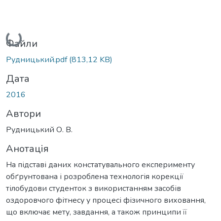
Вантажиться...
Файли
Рудницький.pdf
(813,12 KB)
Дата
2016
Автори
Рудницький О. В.
Анотація
На підставі даних констатувального експерименту
обґрунтована і розроблена технологія корекції
тілобудови студенток з використанням засобів
оздоровчого фітнесу у процесі фізичного виховання,
що включає мету, завдання, а також принципи її