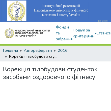
Фонди
Пошук за
та
Статист
критеріями
зібрання
Головна
Автореферати
2016
Корекція тілобудови студенток засобами оздоровчого фітнесу
Корекція тілобудови студенток
засобами оздоровчого фітнесу