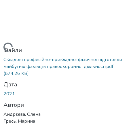
антажиться...
Файли
Складові професійно-прикладної фізичної підготовки
майбутніх фахівців правоохоронної діяльності.pdf
(874,26 KB)
Дата
2021
Автори
Андрєєва, Олена
Гресь, Марина