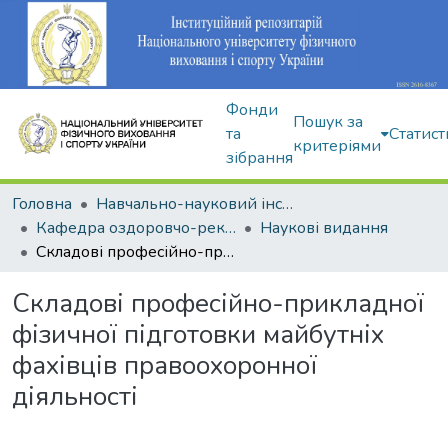
Фонди
Пошук за
та
Статист
критеріями
зібрання
Головна
Навчально-науковий інститут здоров'я, реабілітації та фізичного виховання
Кафедра оздоровчо-рекреаційної рухової активності
Наукові видання
Складові професійно-прикладної фізичної підготовки майбутніх фахівців правоохоронної діяльності
Складові професійно-прикладної
фізичної підготовки майбутніх
фахівців правоохоронної
діяльності