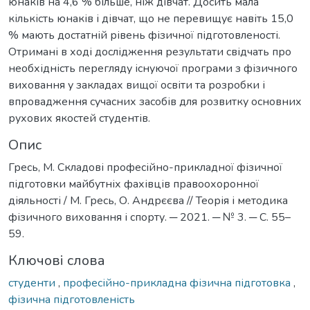
юнаків на 4,6 % більше, ніж дівчат. Досить мала
кількість юнаків і дівчат, що не перевищує навіть 15,0
% мають достатній рівень фізичної підготовленості.
Отримані в ході дослідження результати свідчать про
необхідність перегляду існуючої програми з фізичного
виховання у закладах вищої освіти та розробки і
впровадження сучасних засобів для розвитку основних
рухових якостей студентів.
Опис
Гресь, М. Складові професійно-прикладної фізичної
підготовки майбутніх фахівців правоохоронної
діяльності / М. Гресь, О. Андрєєва // Теорія і методика
фізичного виховання і спорту. ─ 2021. ─ № 3. ─ С. 55–
59.
Ключові слова
студенти
,
професійно-прикладна фізична підготовка
,
фізична підготовленість