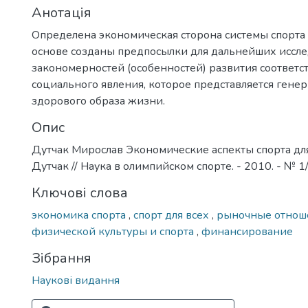
Анотація
Определена экономическая сторона системы спорта д
основе созданы предпосылки для дальнейших иссл
закономерностей (особенностей) развития соответ
социального явления, которое представляется ген
здорового образа жизни.
Опис
Дутчак Мирослав Экономические аспекты спорта для
Дутчак // Наука в олимпийском спорте. - 2010. - № 1/
Ключові слова
экономика спорта
,
спорт для всех
,
рыночные отнош
физической культуры и спорта
,
финансирование
Зібрання
Наукові видання