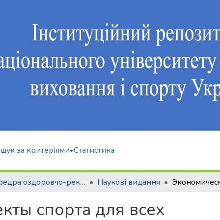
шук за критеріями
Статистика
Кафедра оздоровчо-рекреаційної рухової активності
Наукові видання
кты спорта для всех