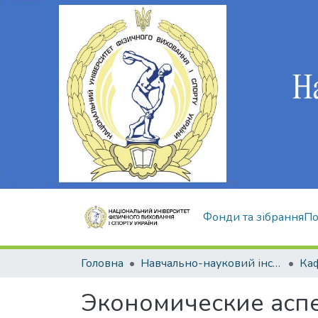
Фонди та зібрання
По
Головна
Навчально-науковий інститут здоров'я, реабілітації та фізичного виховання
Экономические аспе