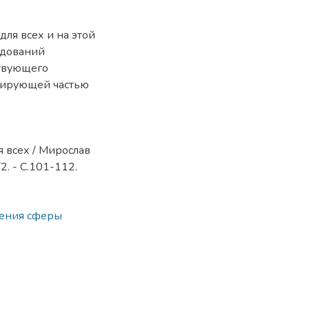
ля всех и на этой
едований
ствующего
ерирующей частью
 всех / Мирослав
2. - С.101-112.
ения сферы