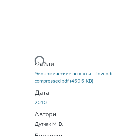
Вантажиться...
Файли
Экономические аспекты...-ilovepdf-
compressed.pdf
(460,6 KB)
Дата
2010
Автори
Дутчак М. В.
Видавець