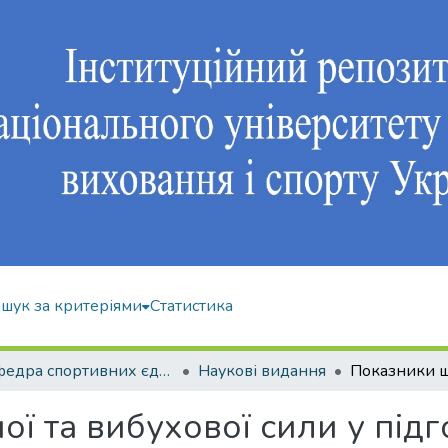
шук за критеріями
Статистика
Кафедра спортивних єдиноборств та силових видів спорту
Наукові видання
ї та вибухової сили у підг