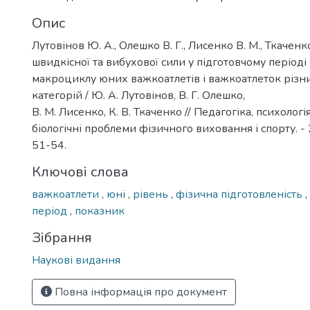
Опис
Лутовінов Ю. А., Олешко В. Г., Лисенко В. М., Ткачен
швидкісної та вибухової сили у підготовчому періоді
макроциклу юних важкоатлетів і важкоатлеток різн
категорій / Ю. А. Лутовінов, В. Г. Олешко,
В. М. Лисенко, К. В. Ткаченко // Педагогіка, психолог
біологічні проблеми фізичного виховання і спорту. - 2
51-54.
Ключові слова
важкоатлети
,
юні
,
рівень
,
фізична підготовленість
,
період
,
показник
Зібрання
Наукові видання
Повна інформація про документ