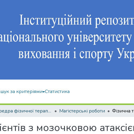
шук за критеріями
Статистика
Кафедра фізичної терапії та ерготерапії
Магістерські роботи
ієнтів з мозочковою атаксіє