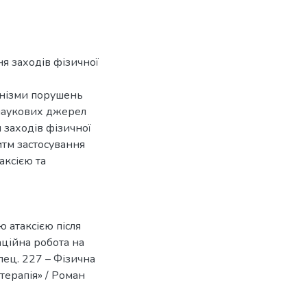
я заходів фізичної
анізми порушень
 наукових джерел
 заходів фізичної
ритм застосування
аксією та
ю атаксією після
аційна робота на
пец. 227 – Фізична
терапія» / Роман