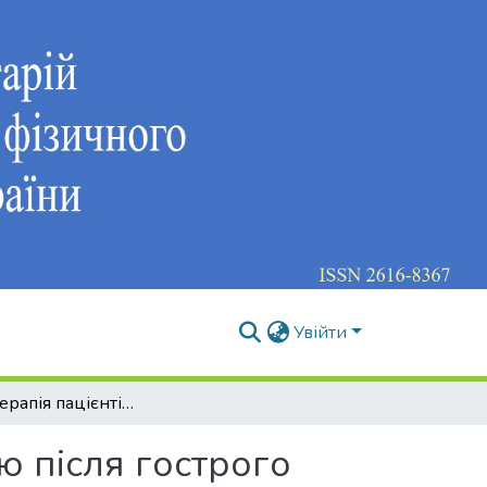
Увійти
Фізична терапія пацієнтів з мозочковою атаксією після гострого порушення мозкового кровообігу
ю після гострого