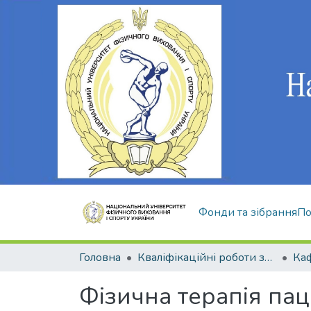
Фонди та зібрання
По
Головна
Кваліфікаційні роботи здобувачів вищої освіти
Фізична терапія пац