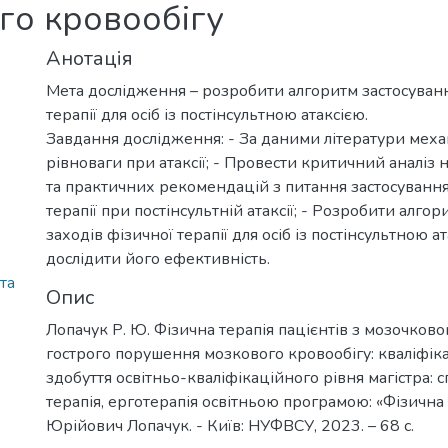
го кровообігу
Анотація
Мета дослідження – розробити алгоритм застосуванн
терапії для осіб із постінсультною атаксією.
Завдання дослідження: - За даними літератури мех
рівноваги при атаксії; - Провести критичний аналіз
та практичних рекомендацій з питання застосування
терапії при постінсультній атаксії; - Розробити алго
заходів фізичної терапії для осіб із постінсультною ат
дослідити його ефективність.
та
Опис
Лопачук Р. Ю. Фізична терапія пацієнтів з мозочково
гострого порушення мозкового кровообігу: кваліфік
здобуття освітньо-кваліфікаційного рівня магістра: с
терапія, ерготерапія освітньою програмою: «Фізична 
Юрійович Лопачук. - Київ: НУФВСУ, 2023. – 68 с.