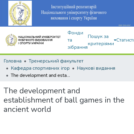
Фонди
Пошук за
та
Статист
критеріями
зібрання
Головна
Тренерський факультет
Кафедра спортивних ігор
Наукові видання
The development and establishment of ball games in the ancient world
The development and
establishment of ball games in the
ancient world