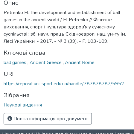
Опис
Petrenko H. The development and establishment of ball
games in the ancient world / H. Petrenko // Фізичне
виховання, спорт і культура здоров'я у сучасному
суспільстві : зб. наук. праць Східноєвроп. нац. ун-ту ім.
Лесі Українки. - 2017. - № 3 (39). - P. 103-109.
Ключові слова
ball games
,
Ancient Greece
,
Ancient Rome
URI
https://reposit.uni-sport.edu.ua/handle/787878787/5952
Зібрання
Наукові видання
Повна інформація про документ