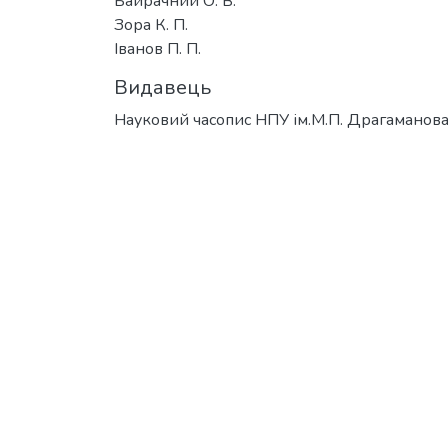
Байрачний О. В.
Зора К. П.
Іванов П. П.
Видавець
Науковий часопис НПУ ім.М.П. Драгаманов