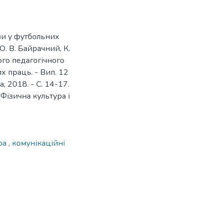
ви у футбольних
О. В. Байрачний, К.
ого педагогічного
х праць. - Вип. 12
, 2018. - С. 14-17.
Фізична культура і
ра
,
комунікаційні