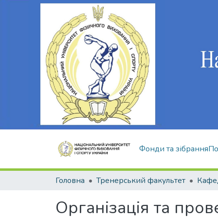
Фонди та зібрання
По
Головна
Тренерський факультет
Кафе
Організація та про