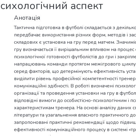
 психологічний аспект
Анотація
Тактична підготовка в футболі складається з декільк
передбачає використання різних форм, методів і засо
складових є установка на гру перед матчем. Значимі
гру визначається її вирішальним впливом на проце
психологічної готовності футболістів до гри і закріп
напрацювань команди протягом межігрового циклу.
серед факторів, що детермінують ефективність уста
виділити рівень професійної компетентності тренера
комунікаційні здібності. В роботі визначені психолог
організації та проведення установки на гру в футбол
відповідні вимоги до особистісно-психологічним і п
характеристикам тренера. На основі аналізу даних с
літератури та узагальнення власного практичного до
запропоновані практичні рекомендації щодо підви
ефективності комунікаційного процесу в системі «т