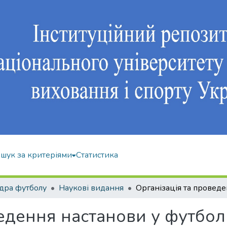
шук за критеріями
Статистика
дра футболу
Наукові видання
ведення настанови у футбо