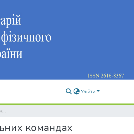
Увійти
Організація та проведення настанови у футбольних командах різної кваліфікації: психологічний аспект
льних командах