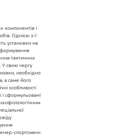
ох компонентів і
бів. Однією з її
сть установки на
с формування
лення тактичних
 У свою чергу
новки, необхідно
, а саме його
ічні особливості
і і сформульовані
сихофізіологічним
пеціальної
свіду
щення
ренер-спортсмен»