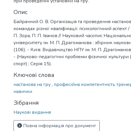
при проведенні установки на гру.
Опис
Байрачний О. В. Організація та проведення настано
командах різної кваліфікації: психологічний аспект / 
а
П. Зора, П. П. Іванов // Науковий часопис Національн
університету ім. М. П. Драгоманова : збірник наукови
(106). - Київ: Видавництво НПУ ім. М. П. Драгоманова
- (Науково-педагогічні проблеми фізичної культури (
спорт) ; Серія 15).
Ключові слова
настанова на гру
,
професійна компетентність трене
навички
Зібрання
Наукові видання
Повна інформація про документ