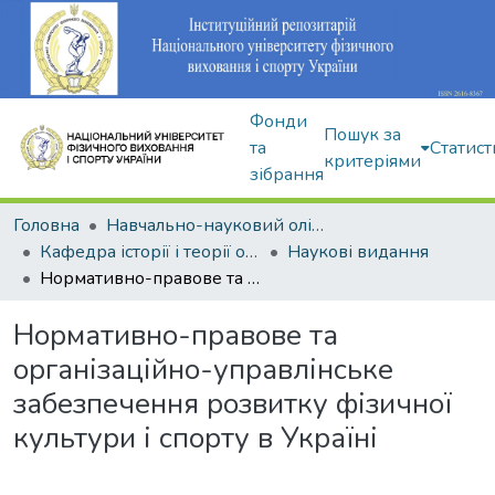
Фонди
Пошук за
та
Статист
критеріями
зібрання
Головна
Навчально-науковий олімпійський інститут
Кафедра історії і теорії олімпійського спорту
Наукові видання
Нормативно-правове та організаційно-управлінське забезпечення розвитку фізичної культури і спорту в Україні
Нормативно-правове та
організаційно-управлінське
забезпечення розвитку фізичної
культури і спорту в Україні