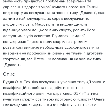
значимість придається проблемам зберігання та
укріплення здоров’я українського населення. Такий
вид спорту як веслування на човнах типу "Дракон", стає
одним з найпопулярніших серед веслувальних
дисцеплін у світі. Массовість та видовищнисть
підвищує увагу до цього виду спорту, робить його
доступним в усіх аспектах. В умовах швидкої
популяризації даного виду спорту та стрімким
розвитком виникає необхідність удосконалювати та
виводити на професійний рівень не тільки підготовки
спортсменів, але й техніки веслування на човнах типу
"Дракон".
Опис
Будяк О. А. Техніка веслування у човнах типу «Дракон»:
кваліфікаційна робота на здобуття освітньо-
кваліфікаційного рівня магістра: спец. 017 «Фізична
культура і спорт», освітньою програмою «Спорт» / Ольга
Олександрівна Будяк. - Київ: НУФВСУ, 2020. - 58 с.