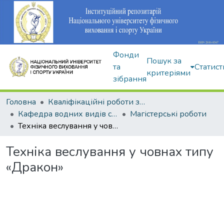
Фонди
Пошук за
та
Статист
критеріями
зібрання
Головна
Кваліфікаційні роботи здобувачів вищої освіти
Кафедра водних видів спорту
Магістерські роботи
Техніка веслування у човнах типу «Дракон»
Техніка веслування у човнах типу
«Дракон»