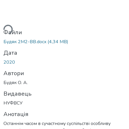
ься...
Файли
Будяк 2М2-ВВ.docx
(4,34 MB)
Дата
2020
Автори
Будяк О. А.
Видавець
НУФВСУ
Анотація
Останнім часом в сучастному суспільстві особливу