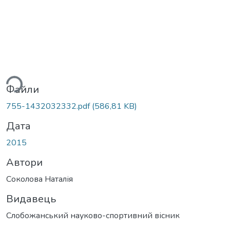
ься...
Файли
755-1432032332.pdf
(586,81 KB)
Дата
2015
Автори
Соколова Наталія
Видавець
Cлобожанський науково-спортивний вісник