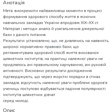
Анотація
Мета: виокремити найважливіші моменти в процесі
формування здорового способу життя в жіночих
навчальних закладах України впродовж ХІХ–ХХ ст.
Матеріал і методи: аналіз й узагальнення джерельної
бази з даного питання.
Результати: установлено, що, не дивлячись на наявність
широкої нормативно-правової бази, що
регламентувала здоровий спосіб життя вихованок
шляхетних інститутів, на практиці належної уваги не
приділялось ані правильному харчуванню, ані руховій
активності. Висновки: результати дослідження
підтверджують, що через жорсткі порядки в стінах
закладів, відсутність належної уваги проблемі здоров’я
учениць поступово відбувається падіння популярності
інститутів шляхетних дівчат
серед молоді.
Опис