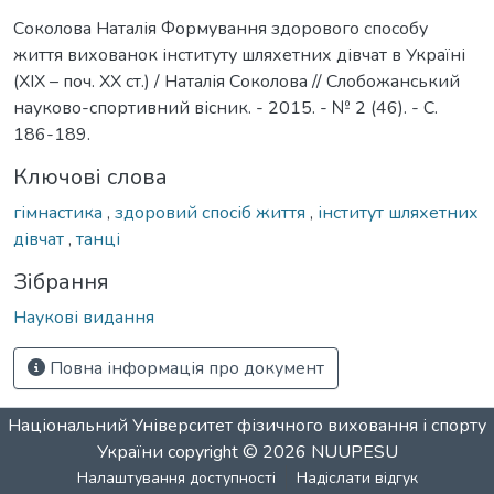
Соколова Наталія Формування здорового способу
життя вихованок інституту шляхетних дівчат в Україні
(ХІХ – поч. ХХ ст.) / Наталія Соколова // Cлобожанський
науково-спортивний вісник. - 2015. - № 2 (46). - С.
186-189.
Ключові слова
гімнастика
,
здоровий спосіб життя
,
інститут шляхетних
дівчат
,
танці
Зібрання
Наукові видання
Повна інформація про документ
Національний Університет фізичного виховання і спорту
України
copyright © 2026
NUUPESU
Налаштування доступності
Надіслати відгук