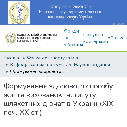
Фонди
Пошук за
та
Статист
критеріями
зібрання
Головна
Факультет спорту та менеджменту
Кафедра соціально-гуманітарних дисциплін
Наукові видання
Формування здорового способу життя вихованок інституту шляхетних дівчат в Україні (ХІХ – поч. ХХ ст.)
Формування здорового способу
життя вихованок інституту
шляхетних дівчат в Україні (ХІХ –
поч. ХХ ст.)