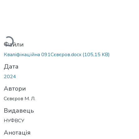
Вантажиться...
Файли
Кваліфікаційна 091Сєвєров.docx
(105,15 KB)
Дата
2024
Автори
Сєвєров М. Л.
Видавець
НУФВСУ
Анотація