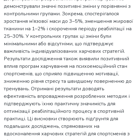
демонстрували значні позитивні зміни у порівнянні з
контрольними групами. Зокрема, спостерігалося
зростання м’язової маси до 3–5%, зменшення жирової
тканини на 1–2% і скорочення періоду реабілітації на
25–30%. У контрольних групах ці зміни були
мінімальними або відсутніми, що підтверджує
важливість індивідуалізованих харчових стратегій.
Результати дослідження також виявили позитивний
вплив програм харчування на психоемоційний стан
спортсменів, що сприяло підвищенню мотивації,
зниженню рівня стресу та швидшому поверненню до
тренувань. Отримані результати доводять
ефективність впровадження розроблених методик і
підтверджують їхню практичну значимість для
оптимізації реабілітаційного процесу в спортивній
практиці. Ці висновки створюють підґрунтя для
подальших досліджень, спрямованих на
вдосконалення харчових стратегій для спортсменів з