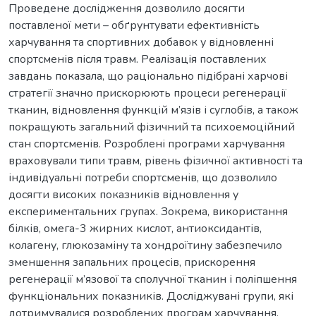
Проведене дослідження дозволило досягти
поставленої мети – обґрунтувати ефективність
харчування та спортивних добавок у відновленні
спортсменів після травм. Реалізація поставлених
завдань показала, що раціонально підібрані харчові
стратегії значно прискорюють процеси регенерації
тканин, відновлення функцій м’язів і суглобів, а також
покращують загальний фізичний та психоемоційний
стан спортсменів. Розроблені програми харчування
враховували типи травм, рівень фізичної активності та
індивідуальні потреби спортсменів, що дозволило
досягти високих показників відновлення у
експериментальних групах. Зокрема, використання
білків, омега-3 жирних кислот, антиоксидантів,
колагену, глюкозаміну та хондроїтину забезпечило
зменшення запальних процесів, прискорення
регенерації м’язової та сполучної тканин і поліпшення
функціональних показників. Досліджувані групи, які
дотримувалися розроблених програм харчування,