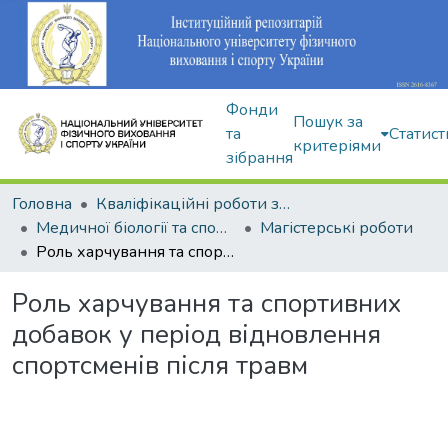
Фонди
Пошук за
та
Статист
критеріями
зібрання
Головна
Кваліфікаційні роботи здобувачів вищої освіти
Медичної біології та спортивної дієтології
Магістерські роботи
Роль харчування та спортивних добавок у період відновлення спортсменів після травм
Роль харчування та спортивних
добавок у період відновлення
спортсменів після травм