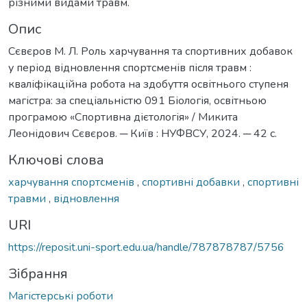
різними видами травм.
Опис
Сєвєров М. Л. Роль харчування та спортивних добавок
у період відновлення спортсменів після травм :
кваліфікаційна робота на здобуття освітнього ступеня
магістра: за спеціальністю 091 Біологія, освітньою
програмою «Спортивна дієтологія» / Микита
Леонідович Сєвєров. ─ Київ : НУФВСУ, 2024. ─ 42 с.
Ключові слова
харчування спортсменів
,
спортивні добавки
,
спортивні
травми
,
відновлення
URI
https://reposit.uni-sport.edu.ua/handle/787878787/5756
Зібрання
Магістерські роботи