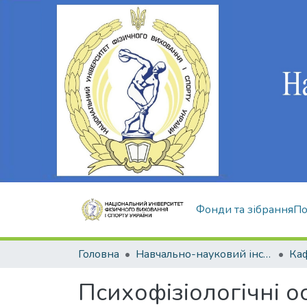
Фонди та зібрання
По
Головна
Навчально-науковий інститут здоров'я, реабілітації та фізичного виховання
Психофізіологічні о