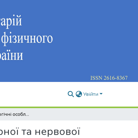
Увійти
Психофізіологічні особливості кардіореспіраторної та нервової систем підлітків, залежних від комп’ютерних ігор
рної та нервової