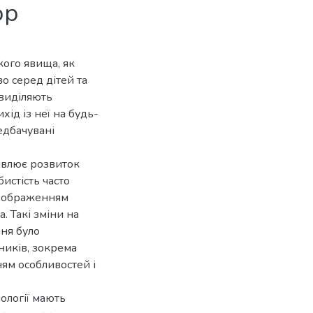
ор
ого явища, як
о серед дітей та
ї виділяють
хід із неї на будь-
едбачувані
ривлює розвиток
бистість часто
ідображенням
 Такі зміни на
ння було
ників, зокрема
ням особливостей і
ології мають