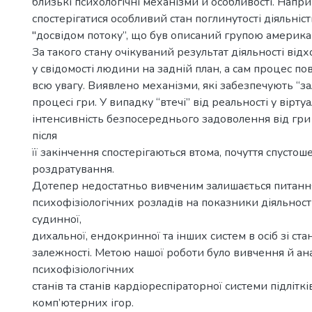
близькі психологічні механізми й особливості. Напр
спостерігатися особливий стан поглинутості діяльніс
"досвідом потоку”, що був описаний групою америка
За такого стану очікуваний результат діяльності від
у свідомості людини на задній план, а сам процес по
всю увагу. Виявлено механізми, які забезпечують “з
процесі гри. У випадку “втечі” від реальності у вірту
інтенсивність безпосереднього задоволення від гри
після
її закінчення спостерігаються втома, почуття спустоше
роздратування.
Дотепер недостатньо вивченим залишається питанн
психофізіологічних розладів на показники діяльност
судинної,
дихальної, ендокринної та інших систем в осіб зі ст
залежності. Метою нашої роботи було вивчення й ана
психофізіологічних
станів та станів кардіореспіраторної системи підлітків
комп’ютерних ігор.