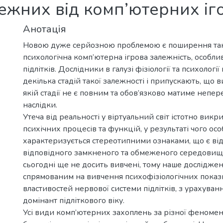
алежних від комп’ютерних іг
Анотація
Новою дуже серйозною проблемою є поширення так
психологічна комп’ютерна ігрова залежність, особлив
підлітків. Дослідники в галузі фізіології та психологі
декілька стадій такої залежності і припускають, що ви
якій стадії не є повним та обов’язково матиме непер
наслідки.
Утеча від реальності у віртуальний світ істотно вик
психічних процесів та функцій, у результаті чого осо
характеризується стереотипними ознаками, що є в
відповідного замкненого та обмеженого середовища.
сьогодні ще не досить вивчені, тому наше дослідже
спрямованим на вивчення психофізіологічних показ
властивостей нервової системи підлітків, з урахуван
домінант підліткового віку.
Усі види комп’ютерних захоплень за різної феномен