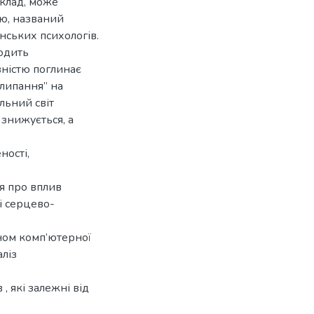
иклад, може
тю, названий
нських психологів.
ходить
вністю поглинає
алипання” на
альний світ
 знижується, а
ності,
я про вплив
і серцево-
аном комп’ютерної
ліз
 , які залежні від