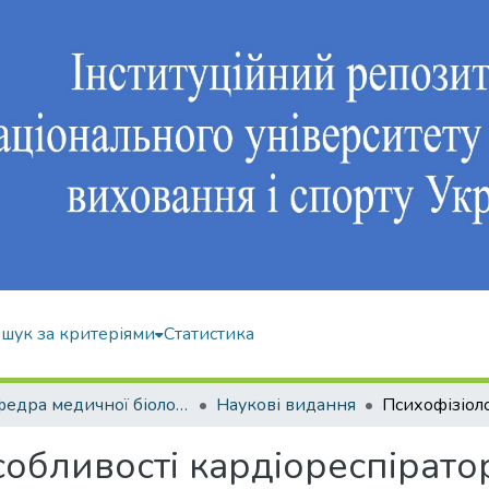
шук за критеріями
Статистика
Кафедра медичної біології та спортивної дієтології
Наукові видання
собливості кардіореспірато