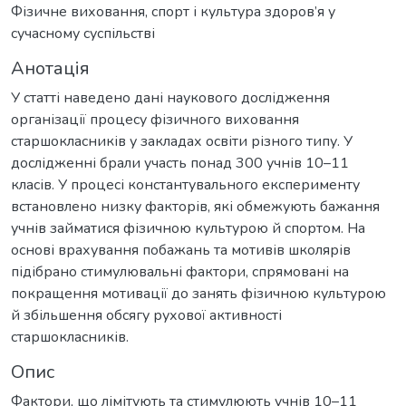
Фізичне виховання, спорт і культура здоров’я у
сучасному суспільстві
Анотація
У статті наведено дані наукового дослідження
організації процесу фізичного виховання
старшокласників у закладах освіти різного типу. У
дослідженні брали участь понад 300 учнів 10–11
класів. У процесі константувального експерименту
встановлено низку факторів, які обмежують бажання
учнів займатися фізичною культурою й спортом. На
основі врахування побажань та мотивів школярів
підібрано стимулювальні фактори, спрямовані на
покращення мотивації до занять фізичною культурою
й збільшення обсягу рухової активності
старшокласників.
Опис
Фактори, що лімітують та стимулюють учнів 10–11