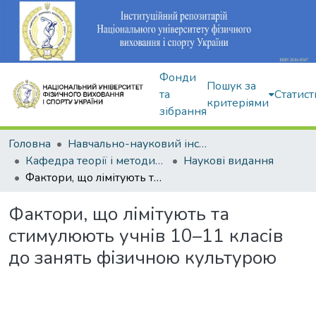
Фонди
Пошук за
та
Статист
критеріями
зібрання
Головна
Навчально-науковий інститут здоров'я, реабілітації та фізичного виховання
Кафедра теорії і методики фізичного виховання
Наукові видання
Фактори, що лімітують та стимулюють учнів 10–11 класів до занять фізичною культурою
Фактори, що лімітують та
стимулюють учнів 10–11 класів
до занять фізичною культурою