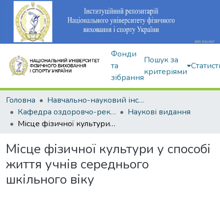
Фонди
Пошук за
та
Статист
критеріями
зібрання
Головна
Навчально-науковий інститут здоров'я, реабілітації та фізичного виховання
Кафедра оздоровчо-рекреаційної рухової активності
Наукові видання
Місце фізичної культури у способі життя учнів середнього шкільного віку
Місце фізичної культури у способі
життя учнів середнього
шкільного віку