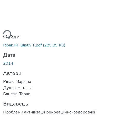
ься...
Файли
Ripak M., Blistiv T..pdf
(289,89 KB)
Дата
2014
Автори
Ріпак, Мар'яна
Дудка, Наталія
Блистів, Тарас
Видавець
Проблеми активізації рекреаційно-оздоровчої