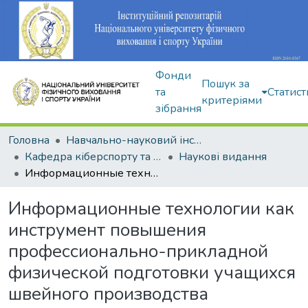
Фонди
Пошук за
та
Статист
критеріями
зібрання
Головна
Навчально-науковий інститут здоров'я, реабілітації та фізичного виховання
Кафедра кіберспорту та інформаційних технологій
Наукові видання
Информационные технологии как инструмент повышения профессионально-прикладной физической подготовки учащихся швейного производства
Информационные технологии как
инструмент повышения
профессионально-прикладной
физической подготовки учащихся
швейного производства