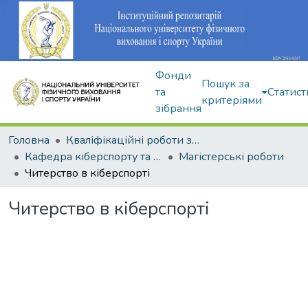
Фонди
Пошук за
та
Статист
критеріями
зібрання
Головна
Кваліфікаційні роботи здобувачів вищої освіти
Кафедра кіберспорту та інформаційних технологій
Магістерські роботи
Читерство в кіберспорті
Читерство в кіберспорті