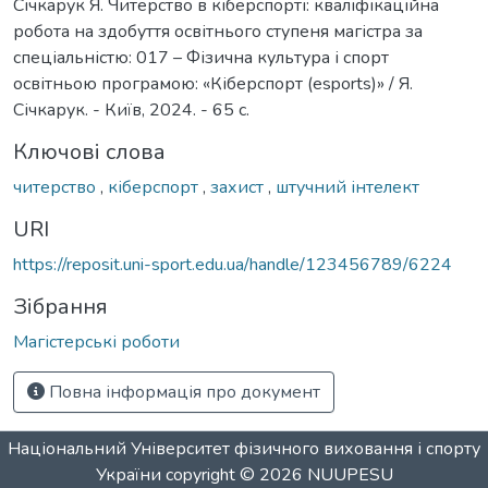
Січкарук Я. Читерство в кіберспорті: кваліфікаційна
робота на здобуття освітнього ступеня магістра за
спеціальністю: 017 – Фізична культура і спорт
освітньою програмою: «Кіберспорт (esports)» / Я.
Січкарук. - Київ, 2024. - 65 с.
Ключові слова
читерство
,
кіберспорт
,
захист
,
штучний інтелект
URI
https://reposit.uni-sport.edu.ua/handle/123456789/6224
Зібрання
Магістерські роботи
Повна інформація про документ
Національний Університет фізичного виховання і спорту
України
copyright © 2026
NUUPESU