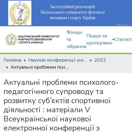
Фонди
Пошук за
та
Статист
критеріями
зібрання
Головна
Наукові конференції університету
2022
Актуальні проблеми психолого-педагогічного супроводу та розвитку суб’єктів спортивної діяльності : матеріали V Всеукраїнської наукової електронної конференції з міжнародною участю
Актуальні проблеми психолого-
педагогічного супроводу та
розвитку суб’єктів спортивної
діяльності : матеріали V
Всеукраїнської наукової
електронної конференції з