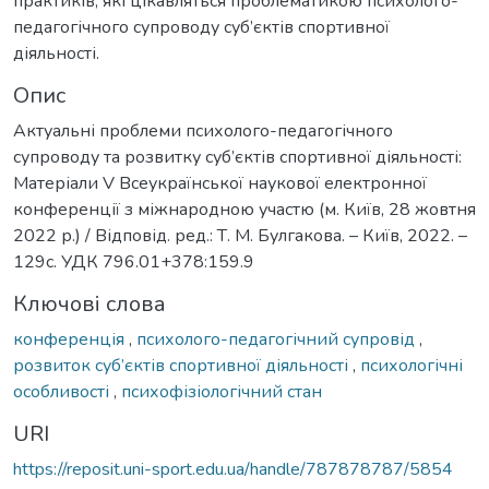
практиків, які цікавляться проблематикою психолого-
педагогічного супроводу суб’єктів спортивної
діяльності.
Опис
Актуальні проблеми психолого-педагогічного
супроводу та розвитку суб’єктів спортивної діяльності:
Матеріали V Всеукраїнської наукової електронної
конференції з міжнародною участю (м. Київ, 28 жовтня
2022 р.) / Відповід. ред.: Т. М. Булгакова. – Київ, 2022. –
129с. УДК 796.01+378:159.9
Ключові слова
конференція
,
психолого-педагогічний супровід
,
розвиток суб’єктів спортивної діяльності
,
психологічні
особливості
,
психофізіологічний стан
URI
https://reposit.uni-sport.edu.ua/handle/787878787/5854