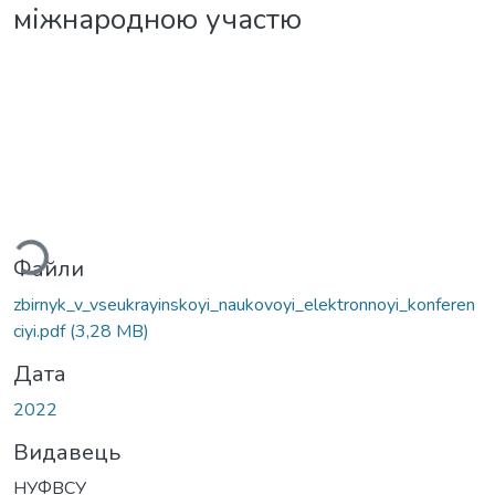
міжнародною участю
иться...
Файли
zbirnyk_v_vseukrayinskoyi_naukovoyi_elektronnoyi_konferen
ciyi.pdf
(3,28 MB)
Дата
2022
Видавець
НУФВСУ