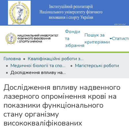
Фонди
Пошук за
та
Статист
критеріями
зібрання
Головна
Кваліфікаційні роботи здобувачів вищої освіти
Медичної біології та спортивної дієтології
Магістерські роботи
Дослідження впливу надвенного лазерного опромінення крові на показники функціонального стану організму висококваліфікованих спортсменів
Дослідження впливу надвенного
лазерного опромінення крові на
показники функціонального
стану організму
висококваліфікованих