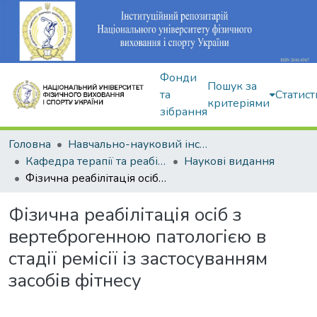
Фонди
Пошук за
та
Статист
критеріями
зібрання
Головна
Навчально-науковий інститут здоров'я, реабілітації та фізичного виховання
Кафедра терапії та реабілітації
Наукові видання
Фізична реабілітація осіб з вертеброгенною патологією в стадії ремісії із застосуванням засобів фітнесу
Фізична реабілітація осіб з
вертеброгенною патологією в
стадії ремісії із застосуванням
засобів фітнесу