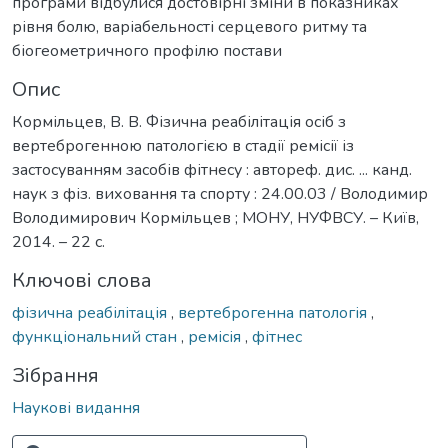
програми відбулися достовірні зміни в показниках
рівня болю, варіабельності серцевого ритму та
біогеометричного профілю постави
Опис
Кормільцев, В. В. Фізична реабілітація осіб з
вертеброгенною патологією в стадії ремісії із
застосуванням засобів фітнесу : автореф. дис. ... канд.
наук з фіз. виховання та спорту : 24.00.03 / Володимир
Володимирович Кормільцев ; МОНУ, НУФВСУ. – Київ,
2014. – 22 с.
Ключові слова
фізична реабілітація
,
вертеброгенна патологія
,
функціональний стан
,
ремісія
,
фітнес
Зібрання
Наукові видання