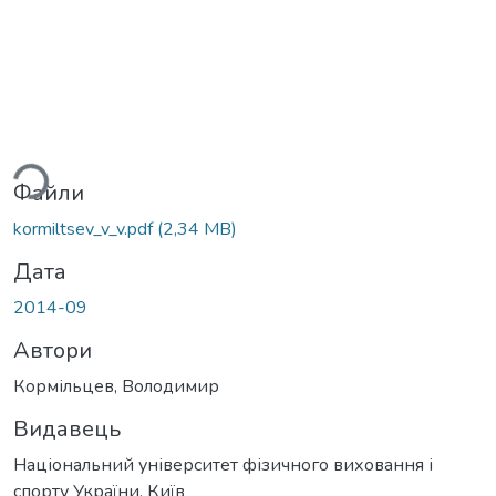
ься...
Файли
kormiltsev_v_v.pdf
(2,34 MB)
Дата
2014-09
Автори
Кормільцев, Володимир
Видавець
Національний університет фізичного виховання і
спорту України, Київ