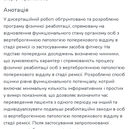
Анотація
У дисертаційній роботі обґрунтовано та розроблено
програму фізичної реабілітації, спрямовану на
відновлення функціонального стану організму осіб з
вертеброгенною патологією поперекового відділу в
стадії ремісії із застосуванням засобів фітнесу. На
підставі попередніх досліджень визначено чинники,
що зумовлюють характер і спрямованість процесу
фізичної реабілітації осіб з вертеброгенною патологією
поперекового відділу в стадії ремісії. Розроблено спосіб
оцінки рівня функціонального потенціалу, котрий
включає мінімальну кількість інформативних і простих
у вимірі показників, що дозволяє визначити час
переведення пацієнта з одного періоду на інший та
індивідуалізувати подальші реабілітаційні заходи в осіб
із вертеброгенною патологією поперекового відділу в
стадії ремісії. Після застосування запропонованої