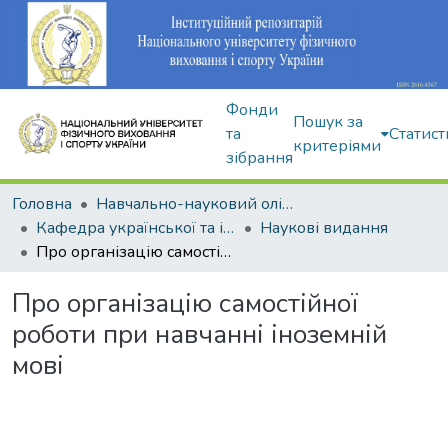
Фонди
Пошук за
та
Статист
критеріями
зібрання
Головна
Навчально-науковий олімпійський інститут
Кафедра української та іноземної мов
Наукові видання
Про організацію самостійної роботи при навчанні іноземній мові
Про організацію самостійної
роботи при навчанні іноземній
мові