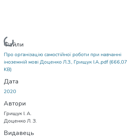
Вантажиться...
Файли
Про організацію самостійної роботи при навчанні
іноземній мові Доценко Л.З., Грищук І.А..pdf
(666,07
KB)
Дата
2020
Автори
Грищук І. А.
Доценко Л. З.
Видавець