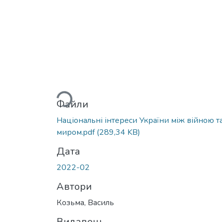
Вантажиться...
Файли
Національні інтереси України між війною т
миром.pdf
(289,34 KB)
Дата
2022-02
Автори
Козьма, Василь
Видавець