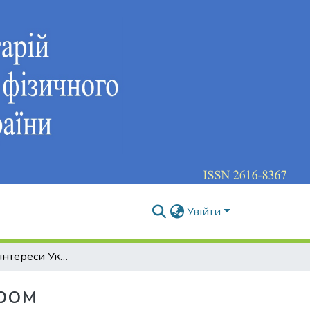
Увійти
Національні інтереси України між війною та миром
иром