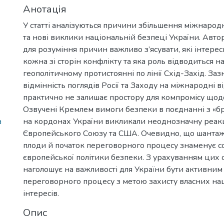
Анотація
У статті аналізуються причини збільшення міжнародн
та нові виклики національній безпеці України. Авто
для розуміння причин важливо з’ясувати, які інтере
кожна зі сторін конфлікту та яка роль відводиться на
геополітичному протистоянні по лінії Схід-Захід. Заз
відмінність поглядів Росії та Заходу на міжнародні 
практично не залишає простору для компромісу щод
Озвучені Кремлем вимоги безпеки в поєднанні з «б
а
на кордонах України викликали неоднозначну реакц
Європейського Союзу та США. Очевидно, що шантаж Р
плоди й початок переговорного процесу знаменує 
європейської політики безпеки. З урахуванням цих 
наголошує на важливості для України бути активним 
переговорного процесу з метою захисту власних на
інтересів.
Опис