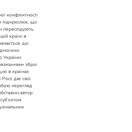
ої конфліктності
р підкреслює, що
си переслідують
шій країні в
начається, що
відносини
о України.
рязканням» зброї
ію в країнах
осії дає свої
собою перегляд
обставин автор
суб’єктом
ціональних