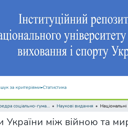
шук за критеріями
Статистика
Кафедра соціально-гуманітарних дисциплін
Наукові видання
и України між війною та м