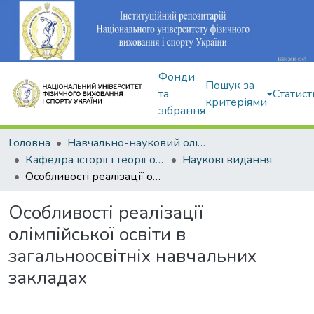
Фонди
Пошук за
та
Статист
критеріями
зібрання
Головна
Навчально-науковий олімпійський інститут
Кафедра історії і теорії олімпійського спорту
Наукові видання
Особливості реалізації олімпійської освіти в загальноосвітніх навчальних закладах
Особливості реалізації
олімпійської освіти в
загальноосвітніх навчальних
закладах