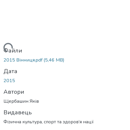
антажиться...
Файли
2015 Вінниця.pdf
(5,46 MB)
Дата
2015
Автори
Щербашин Яків
Видавець
Фізична культура, спорт та здоров’я нації