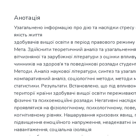
Анотація
Узагальнено інформацію про дію та наслідки стресу 
якість життя
здобувачів вищої освіти в період правового режиму 
Мета. Здійснити теоретичний аналіз та узагальненн
вітчизняної та зарубіжної літератури з оцінки вплив
чинників на здоров’я та поведінкові розлади студент
Методи. Аналіз наукової літератури, синтез та узага
компаративний аналіз, соціологічні методи, методи 
статистики. Результати. Встановлено, що під впливо
території країни здобувачі вищої освіти переживают
фізичні та психоемоційні розлади. Негативні наслід
проявлятися на фізіологічному, психологічному, пов
когнітивному рівнях. Нашарування кризових явищ, 
підвищення емоційного напруження, неадекватні і
навантаження, соціальна ізоляція