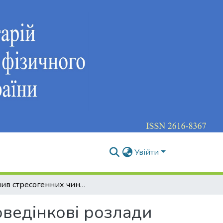
Увійти
Вплив стресогенних чинників на здоров’я та поведінкові розлади студентської молоді
оведінкові розлади