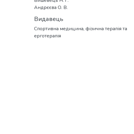
Бишевець Н. Г.
Андрєєва О. В.
Видавець
Спортивна медицина, фізична терапія та
ерготерапія