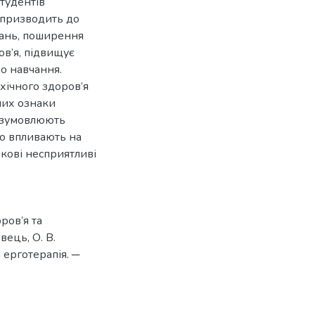
тудентів
с призводить до
ань, поширення
ов’я, підвищує
о навчання.
хічного здоров’я
них ознаки
, зумовлюють
но впливають на
окові несприятливі
ров’я та
вець, О. В.
 ерготерапія. ─