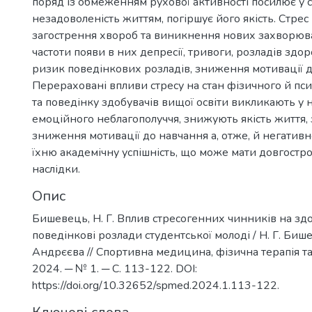
поряд із обмеженням рухової активності посилює у с
незадоволеність життям, погіршує його якість. Стре
загострення хвороб та виникнення нових захворюв
частоти появи в них депресії, тривоги, розладів здор
ризик поведінкових розладів, зниження мотивації д
Перераховані впливи стресу на стан фізичного й пси
та поведінку здобувачів вищої освіти викликають у 
емоційного неблагополуччя, знижують якість життя
зниження мотивації до навчання а, отже, й негатив
їхню академічну успішність, що може мати довгостр
наслідки.
Опис
Бишевець, Н. Г. Вплив стресогенних чинників на здо
поведінкові розлади студентської молоді / Н. Г. Бише
Андрєєва // Спортивна медицина, фізична терапія та
2024. ─ № 1. ─ С. 113-122. DOI:
https://doi.org/10.32652/spmed.2024.1.113-122.