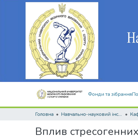
Фонди та зібрання
По
Головна
Навчально-науковий інститут здоров'я, реабілітації та фізичного виховання
Вплив стресогенних 