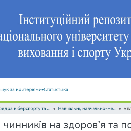
шук за критеріями
Статистика
Кафедра кіберспорту та інформаційних технологій
Навчальні, навчально-методичні видання
чинників на здоров’я та п