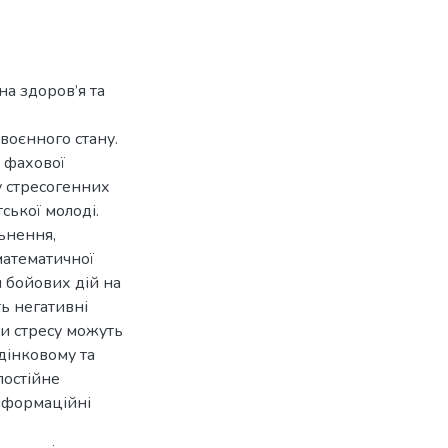
на здоров’я та
воєнного стану.
я фахової
у стресогенних
ської молоді.
льнення,
математичної
м бойових дій на
ь негативні
ки стресу можуть
едінковому та
постійне
нформаційні