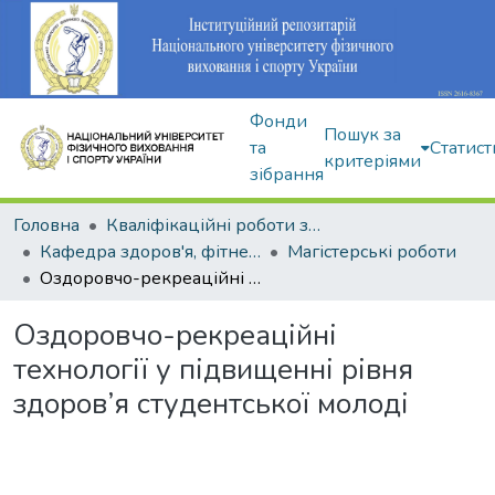
Фонди
Пошук за
та
Статист
критеріями
зібрання
Головна
Кваліфікаційні роботи здобувачів вищої освіти
Кафедра здоров'я, фітнесу та рекреації
Магістерські роботи
Оздоровчо-рекреаційні технології у підвищенні рівня здоров’я студентської молоді
Оздоровчо-рекреаційні
технології у підвищенні рівня
здоров’я студентської молоді