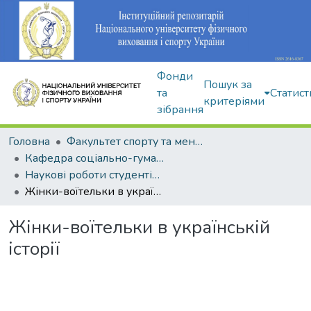
Фонди
Пошук за
та
Статист
критеріями
зібрання
Головна
Факультет спорту та менеджменту
Кафедра соціально-гуманітарних дисциплін
Наукові роботи студентів і аспірантів
Жінки-воїтельки в українській історії
Жінки-воїтельки в українській
історії