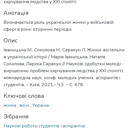
харчування людства у ХХІ столітті
Анотація
Визначається роль української жінки у військовій
сфері в різні історичні періоди.
Опис
Іваницька М., Соколова Н., Саракун Л. Жінки-воїтельки
в українській історії / Марія Іваницька, Наталія
Соколова, Лариса Саракун // Наукові здобутки молоді -
вирішенню проблем харчування людства у ХХІ столітті:
міжнародна наук. конф. молодих учених, аспірантів і
студентів. – Київ, 2021.– Ч.3. – С. 478.
Ключові слова
жінка
,
воїн
,
Україна
Зібрання
Наукові роботи студентів і аспірантів