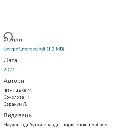
ься...
Файли
ilovepdf_merged.pdf
(1,2 MB)
Дата
2021
Автори
Іваницька М.
Соколова Н.
Саракун Л.
Видавець
Наукові здобутки молоді - вирішенню проблем