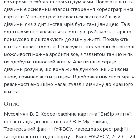
компроміс з собою та своїми думками. Показати життя
дівчини є основним етапом створення хореографічної
картини. У номері розкривається життєвий шлях
дівчини, яка з дитинства мріє бути танцівницею. Та в
один момент з’являються люди, які руйнують її мрії та
примусово підштовхують до змін у житті. Показують
життя з іншої сторони. Показують, що маючи фінансові
можливості можна зробити все, а талантом танцю ніяк
не здобути цінностей життя. Але пізніше серце
дівчини розуміє, що вона живе думкою інших і вона
знову починає жити танцем. Відображення своєї мрії у
реальності емоційно налаштували дівчину до кращого
життя.
Опис
Муселімян В. Е. Хореографічна картина "Вибір життя":
презентація до постановки / В. Е Муселімян;
Тренерський фак-т НУФВСУ, Кафедра хореографії і
танцювальних видів спорту. - Київ: НУФВСУ, 2023. - 24