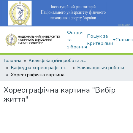
Фонди
Пошук за
та
Статист
критеріями
зібрання
Головна
Кваліфікаційні роботи здобувачів вищої освіти
Кафедра хореографії і танцювальних видів спорту
Бакалаврські роботи
Хореографічна картина "Вибір життя"
Хореографічна картина "Вибір
життя"