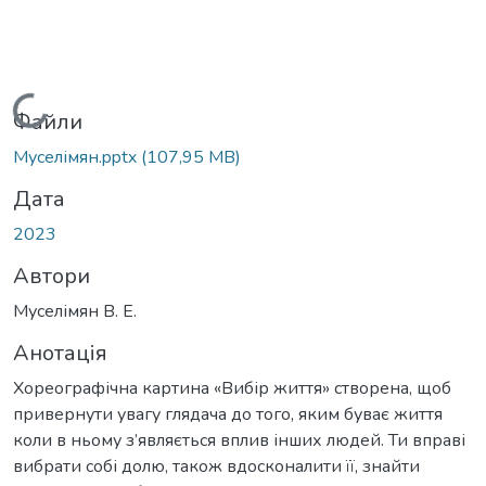
Вантажиться...
Файли
Муселімян.pptx
(107,95 MB)
Дата
2023
Автори
Муселімян В. Е.
Анотація
Хореографічна картина «Вибір життя» створена, щоб
привернути увагу глядача до того, яким буває життя
коли в ньому з’являється вплив інших людей. Ти вправі
вибрати собі долю, також вдосконалити її, знайти