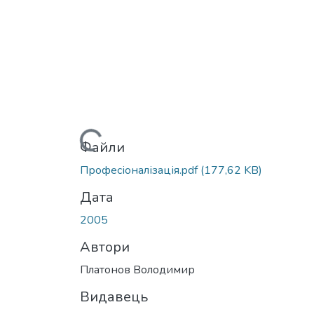
Вантажиться...
Файли
Професіоналізація.pdf
(177,62 KB)
Дата
2005
Автори
Платонов Володимир
Видавець