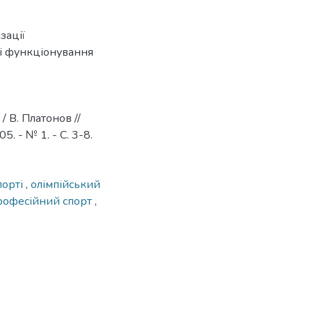
зації
ті функціонування
/ В. Платонов //
. - № 1. - С. 3-8.
порті
,
олімпійський
рофесійний спорт
,