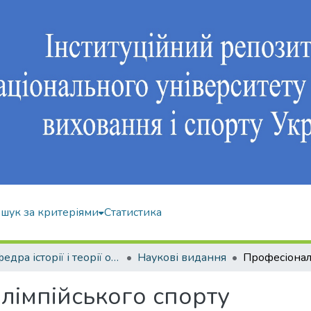
шук за критеріями
Статистика
Кафедра історії і теорії олімпійського спорту
Наукові видання
лімпійського спорту