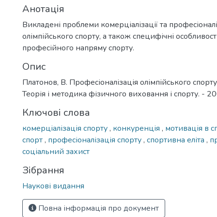
Анотація
Викладені проблеми комерціалізації та професіоналі
олімпійського спорту, а також специфічні особливос
професійного напряму спорту.
Опис
Платонов, В. Професіоналізація олімпійського спорту 
Теорія і методика фізичного виховання і спорту. - 2005
Ключові слова
комерціалізація спорту
,
конкуренція
,
мотивація в с
спорт
,
професіоналізація спорту
,
спортивна еліта
,
п
соціальний захист
Зібрання
Наукові видання
Повна інформація про документ