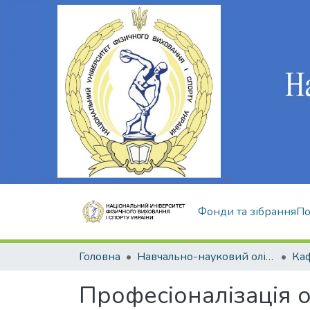
Фонди та зібрання
По
Головна
Навчально-науковий олімпійський інститут
Професіоналізація о