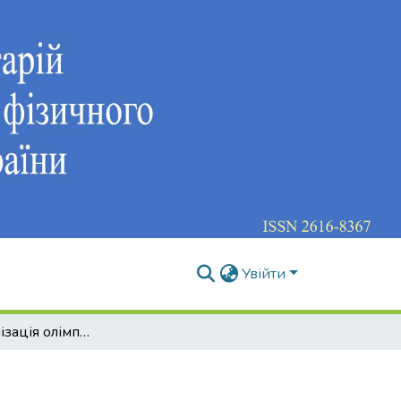
Увійти
Професіоналізація олімпійського спорту