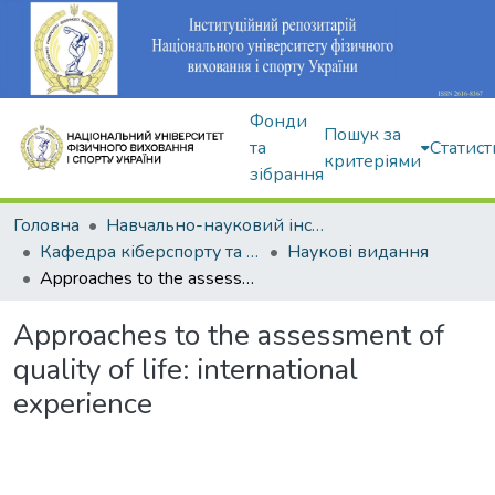
Фонди
Пошук за
та
Статист
критеріями
зібрання
Головна
Навчально-науковий інститут здоров'я, реабілітації та фізичного виховання
Кафедра кіберспорту та інформаційних технологій
Наукові видання
Approaches to the assessment of quality of life: international experience
Approaches to the assessment of
quality of life: international
experience