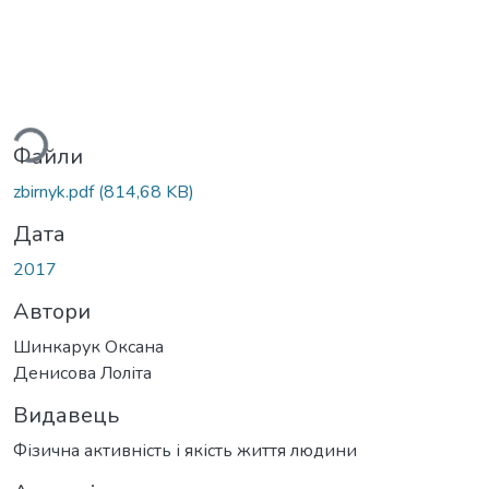
ться...
Файли
zbirnyk.pdf
(814,68 KB)
Дата
2017
Автори
Шинкарук Оксана
Денисова Лоліта
Видавець
Фізична активність і якість життя людини