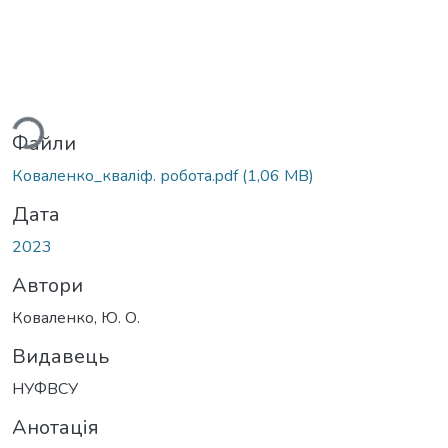
ься...
Файли
Коваленко_кваліф. робота.pdf
(1,06 MB)
Дата
2023
Автори
Коваленко, Ю. О.
Видавець
НУФВСУ
Анотація