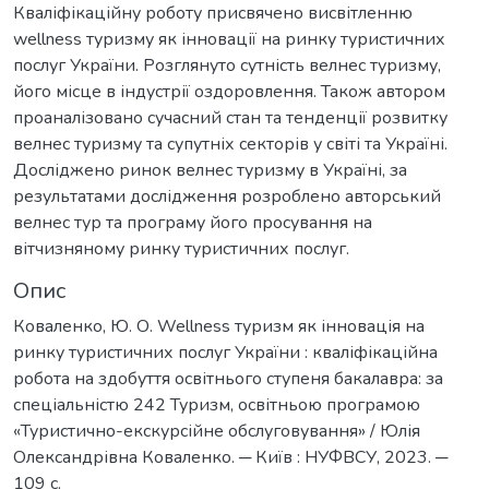
Кваліфікаційну роботу присвячено висвітленню
wellness туризму як інновації на ринку туристичних
послуг України. Розглянуто сутність велнес туризму,
його місце в індустрії оздоровлення. Також автором
проаналізовано сучасний стан та тенденції розвитку
велнес туризму та супутніх секторів у світі та Україні.
Досліджено ринок велнес туризму в Україні, за
результатами дослідження розроблено авторський
велнес тур та програму його просування на
вітчизняному ринку туристичних послуг.
Опис
Коваленко, Ю. О. Wellness туризм як інновація на
ринку туристичних послуг України : кваліфікаційна
робота на здобуття освітнього ступеня бакалавра: за
спеціальністю 242 Туризм, освітньою програмою
«Туристично-екскурсійне обслуговування» / Юлія
Олександрівна Коваленко. ─ Київ : НУФВСУ, 2023. ─
109 с.