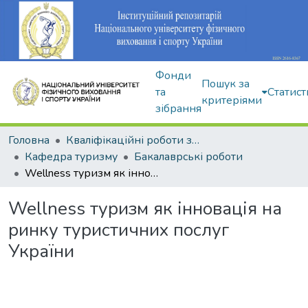
Фонди
Пошук за
та
Статист
критеріями
зібрання
Головна
Кваліфікаційні роботи здобувачів вищої освіти
Кафедра туризму
Бакалаврські роботи
Wellness туризм як інновація на ринку туристичних послуг України
Wellness туризм як інновація на
ринку туристичних послуг
України