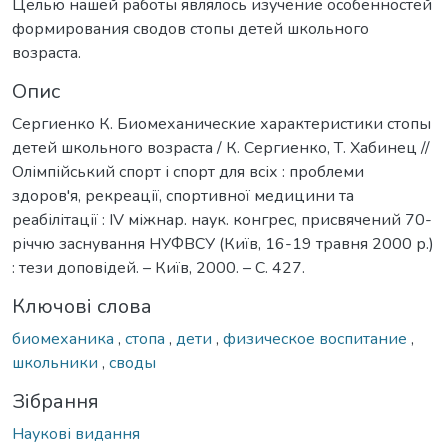
Целью нашей работы являлось изучение особенностей
формирования сводов стопы детей школьного
возраста.
Опис
Сергиенко К. Биомеханические характеристики стопы
детей школьного возраста / К. Сергиенко, Т. Хабинец //
Олімпійський спорт і спорт для всіх : проблеми
здоров'я, рекреації, спортивної медицини та
реабілітації : IV міжнар. наук. конгрес, присвячений 70-
річчю заснування НУФВСУ (Київ, 16-19 травня 2000 р.)
: тези доповідей. – Київ, 2000. – С. 427.
Ключові слова
биомеханика
,
стопа
,
дети
,
физическое воспитание
,
школьники
,
своды
Зібрання
Наукові видання