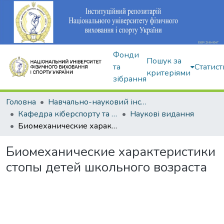
Фонди
Пошук за
та
Статист
критеріями
зібрання
Головна
Навчально-науковий інститут здоров'я, реабілітації та фізичного виховання
Кафедра кіберспорту та інформаційних технологій
Наукові видання
Биомеханические характеристики стопы детей школьного возраста
Биомеханические характеристики
стопы детей школьного возраста