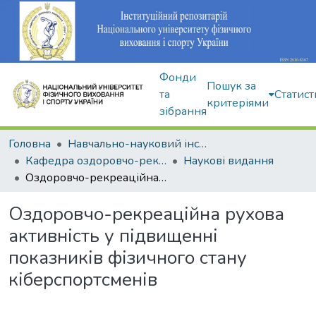
Фонди
Пошук за
та
Статист
критеріями
зібрання
Головна
Навчально-науковий інститут здоров'я, реабілітації та фізичного виховання
Кафедра оздоровчо-рекреаційної рухової активності
Наукові видання
Оздоровчо-рекреаційна рухова активність у підвищенні показників фізичного стану кіберспортсменів
Оздоровчо-рекреаційна рухова
активність у підвищенні
показників фізичного стану
кіберспортсменів