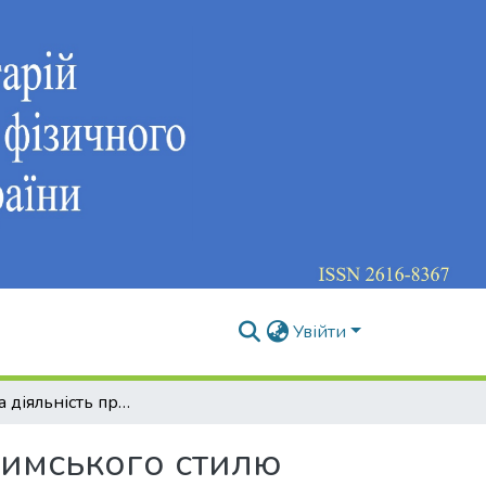
Увійти
Змагальна діяльність провідних борців греко-римського стилю
римського стилю