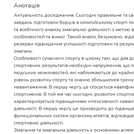
Анотація
Актуальність дослідження. Сьогодні правильне та с
завдань підготовки борців в олімпійському спорті п
та всебічного аналізу змагальної діяльності з метою 
особливостей та вимог. Такий аналіз, безумовно, відк
резерви підвищення успішності підготовки та резул
змагань.
Особливості сучасного спорту в цілому такі, що для 
спортивних результатів необхідні напруження, що 
людських можливостей, які наближаються до крайні
рівень розвитку спорту та значно збільшилися трену
навантаження. В першу чергу це стосується кваліфі
спортсменів. В той же час сьогодні, розвиток спорти
характеризується підвищенням інтенсивності наван
діяльності. В першу чергу це призводить до підвищ
функціональних систем організму атлетів, відповіда
спортивної діяльності.
Змагання та змагальна діяльність є основними аспек