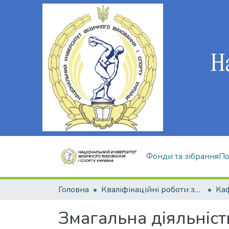
Фонди та зібрання
По
Головна
Кваліфікаційні роботи здобувачів вищої освіти
Змагальна діяльніс