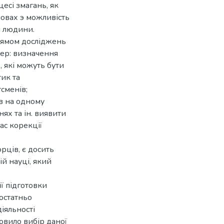
цесі змагань, як
мовах э можливість
и людини.
рямом досліджень
тер: визначення
, які можуть бути
ик та
сменів;
в на одному
ях та ін. виявити
ас корекції
рців, є досить
й науці, який
ї підготовки
достатньо
діяльності
овило вибір даної