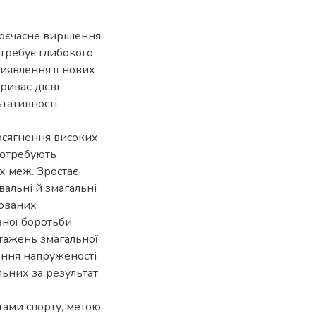
воєчасне вирішення
отребує глибокого
виявлення її нових
риває дієві
ьтативності
досягнення високих
потребують
х меж. Зростає
вальні й змагальні
кованих
вної боротьби
тажень змагальної
ення напруженості
льних за результат
тами спорту, метою