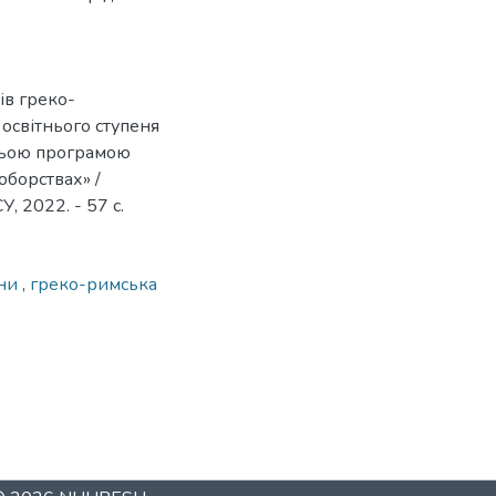
ів греко-
 освітнього ступеня
ітньою програмою
оборствах» /
 2022. - 57 с.
ени
,
греко-римська