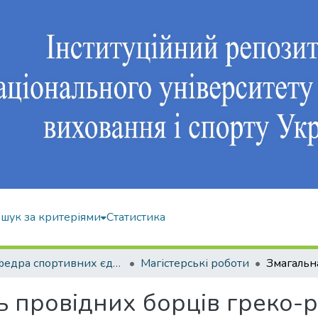
шук за критеріями
Статистика
Кафедра спортивних єдиноборств та силових видів спорту
Магістерські роботи
ть провідних борців греко-