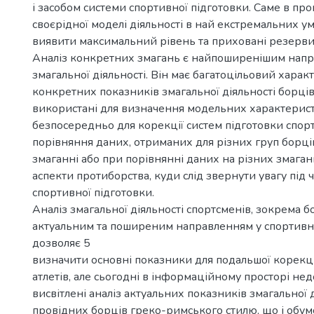
і засобом системи спортивної підготовки. Саме в про
своєрідної моделі діяльності в най екстремальних у
виявити максимальний рівень та приховані резерв
Аналіз конкретних змагань є найпоширенішим нап
змагальної діяльності. Він має багатоцільовий харак
конкретних показників змагальної діяльності борців
використані для визначення модельних характерист
безпосередньо для корекції систем підготовки спорт
порівняння даних, отриманих для різних груп борці
змаганні або при порівнянні даних на різних змаганн
аспекти протиборства, куди слід звернути увагу під ч
спортивної підготовки.
Аналіз змагальної діяльності спортсменів, зокрема бо
актуальним та поширеним направленням у спортивні
дозволяє 5
визначити основні показники для подальшої корекці
атлетів, але сьогодні в інформаційному просторі не
висвітлені аналіз актуальних показників змагальної 
провідних борців греко-римського стилю, що і обум