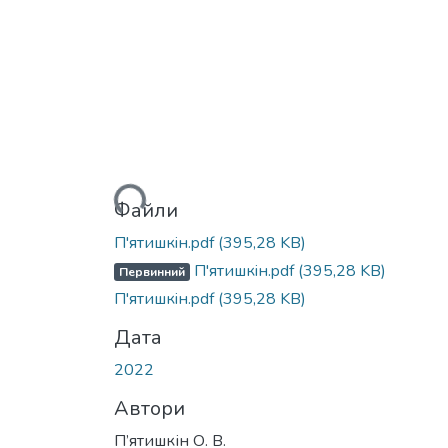
Вантажиться...
Файли
П'ятишкiн.pdf
(395,28 KB)
П'ятишкiн.pdf
(395,28 KB)
Первинний
П'ятишкiн.pdf
(395,28 KB)
Дата
2022
Автори
П’ятишкін О. В.